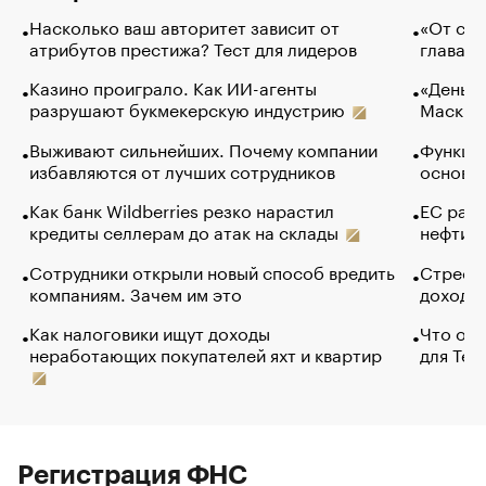
Насколько ваш авторитет зависит от
«От спо
атрибутов престижа? Тест для лидеров
глава к
Казино проиграло. Как ИИ-агенты
«Деньги
разрушают букмекерскую индустрию
Маск в 
Выживают сильнейших. Почему компании
Функции
избавляются от лучших сотрудников
основ э
Как банк Wildberries резко нарастил
ЕС раз
кредиты селлерам до атак на склады
нефти —
Сотрудники открыли новый способ вредить
Стресс 
компаниям. Зачем им это
доходов
Как налоговики ищут доходы
Что обв
неработающих покупателей яхт и квартир
для Tel
Регистрация ФНС