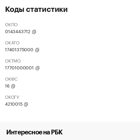
Коды статистики
ОКПО
0143443712
ОКАТО
17401375000
ОКТМО
17701000001
ОКФС
16
ОКОГУ
4210015
Интересное на РБК