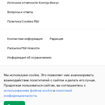
Источник отчетности Контур.Фокус
Вопросы и ответы
Политика Cookies РБК
Контактная информация
Редакция
Рассылка РБК Новости
Информация об ограничениях
Правовая информация
О соблюдении авторских прав
Мы используем cookie. Это позволяет нам анализировать
© АО «РОСБИЗНЕСКОНСАЛТИНГ»,
1995–2026.
Сообщения
и материалы информационного агентства «РБК»
взаимодействие посетителей с сайтом и делать его лучше.
(зарегистрировано Федеральной службой по надзору в сфере
Продолжая пользоваться сайтом, вы соглашаетесь с
связи, информационных технологий и массовых
использованием файлов cookie
и
политикой
коммуникаций (Роскомнадзор) 09.12.2015 за номером ИА
№ФС77-63848) сопровождаются пометкой «РБК». Отдельные
конфиденциальности
.
публикации могут содержать информацию,
не предназначенную для пользователей