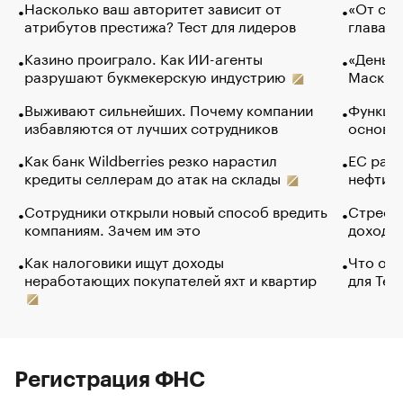
Насколько ваш авторитет зависит от
«От спо
атрибутов престижа? Тест для лидеров
глава к
Казино проиграло. Как ИИ-агенты
«Деньги
разрушают букмекерскую индустрию
Маск в 
Выживают сильнейших. Почему компании
Функции
избавляются от лучших сотрудников
основ э
Как банк Wildberries резко нарастил
ЕС раз
кредиты селлерам до атак на склады
нефти —
Сотрудники открыли новый способ вредить
Стресс 
компаниям. Зачем им это
доходов
Как налоговики ищут доходы
Что обв
неработающих покупателей яхт и квартир
для Tel
Регистрация ФНС