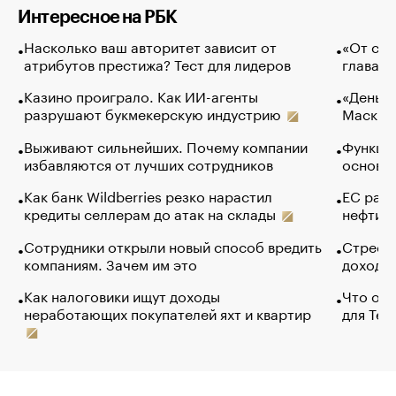
Интересное на РБК
Насколько ваш авторитет зависит от
«От спо
атрибутов престижа? Тест для лидеров
глава к
Казино проиграло. Как ИИ-агенты
«Деньги
разрушают букмекерскую индустрию
Маск в 
Выживают сильнейших. Почему компании
Функции
избавляются от лучших сотрудников
основ э
Как банк Wildberries резко нарастил
ЕС раз
кредиты селлерам до атак на склады
нефти —
Сотрудники открыли новый способ вредить
Стресс 
компаниям. Зачем им это
доходов
Как налоговики ищут доходы
Что обв
неработающих покупателей яхт и квартир
для Tel