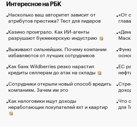
Интересное на РБК
Насколько ваш авторитет зависит от
«От спо
атрибутов престижа? Тест для лидеров
глава к
Казино проиграло. Как ИИ-агенты
«Деньги
разрушают букмекерскую индустрию
Маск в 
Выживают сильнейших. Почему компании
Функции
избавляются от лучших сотрудников
основ э
Как банк Wildberries резко нарастил
ЕС раз
кредиты селлерам до атак на склады
нефти —
Сотрудники открыли новый способ вредить
Стресс 
компаниям. Зачем им это
доходов
Как налоговики ищут доходы
Что обв
неработающих покупателей яхт и квартир
для Tel