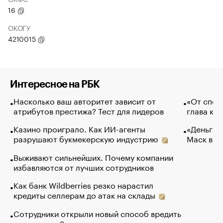
16
ОКОГУ
4210015
Интересное на РБК
Насколько ваш авторитет зависит от
«От спор
атрибутов престижа? Тест для лидеров
глава ко
Казино проиграло. Как ИИ-агенты
«Деньги б
разрушают букмекерскую индустрию
Маск в и
Выживают сильнейших. Почему компании
избавляются от лучших сотрудников
Как банк Wildberries резко нарастил
кредиты селлерам до атак на склады
Сотрудники открыли новый способ вредить
компаниям. Зачем им это