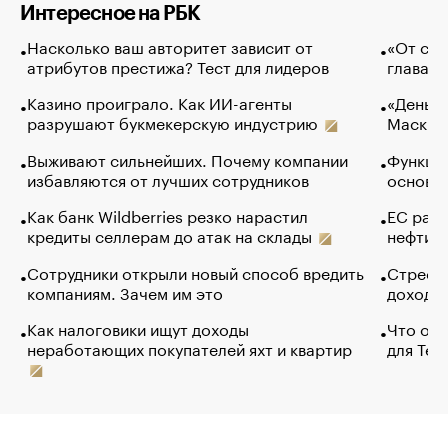
Интересное на РБК
Насколько ваш авторитет зависит от
«От спо
атрибутов престижа? Тест для лидеров
глава к
Казино проиграло. Как ИИ-агенты
«Деньги
разрушают букмекерскую индустрию
Маск в 
Выживают сильнейших. Почему компании
Функции
избавляются от лучших сотрудников
основ э
Как банк Wildberries резко нарастил
ЕС раз
кредиты селлерам до атак на склады
нефти —
Сотрудники открыли новый способ вредить
Стресс 
компаниям. Зачем им это
доходов
Как налоговики ищут доходы
Что обв
неработающих покупателей яхт и квартир
для Tel