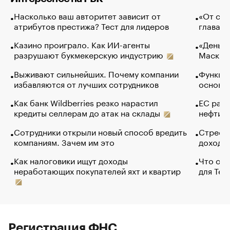
Насколько ваш авторитет зависит от
«От спо
атрибутов престижа? Тест для лидеров
глава к
Казино проиграло. Как ИИ-агенты
«Деньги
разрушают букмекерскую индустрию
Маск в 
Выживают сильнейших. Почему компании
Функции
избавляются от лучших сотрудников
основ э
Как банк Wildberries резко нарастил
ЕС раз
кредиты селлерам до атак на склады
нефти —
Сотрудники открыли новый способ вредить
Стресс 
компаниям. Зачем им это
доходов
Как налоговики ищут доходы
Что обв
неработающих покупателей яхт и квартир
для Tel
Регистрация ФНС