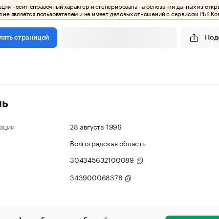
ия носит справочный характер и сгенерирована на основании данных из откр
 не является пользователем и не имеет деловых отношений с сервисом РБК Ко
Под
лять страницей
ль
ации
28 августа 1996
Волгоградская область
304345632100089
343900068378