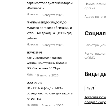
партнерстве с дистрибьютором
Наименование
органа
«Компас-С»
Новость
6 августа 2026
Адрес налого
ГРУППА М.ВИДЕО-ЭЛЬДОРАДО
М.Видео погасила облигации и
купонный доход на 5,399 млрд
Социал
рублей
Новость
Регистрацио
6 августа 2026
Регистрацио
SERVICEPIPE
ФОМС
Как мы защитили финтех-
компанию от умных ботов и
DDoS-атаки на 36 Gbps
Виды д
Кейс
6 августа 2026
ООО «А101»
ГК «А101» и фонд «НИКА»
47.71
объединяют усилия для защиты
Торговля роз
животных
специализир
Новость
6 августа 2026