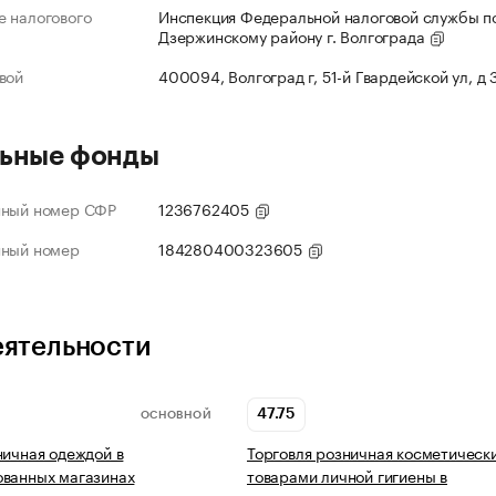
 налогового
Инспекция Федеральной налоговой службы п
Дзержинскому району г. Волгограда
вой
400094, Волгоград г, 51-й Гвардейской ул, д
ьные фонды
нный номер СФР
1236762405
нный номер
184280400323605
еятельности
47.75
ОСНОВНОЙ
ничная одеждой в
Торговля розничная косметическ
ованных магазинах
товарами личной гигиены в