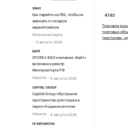
XWAY
Как перейти на FBS, чтобы не
47.82
зависеть от складов
Торговля роз
маркетплейсов
торговых объ
Мнение эксперта
текстилем, о
6 августа 2026
БАЙТ
STOREX ФБЛ компании «Байт»
включена в реестр
Минпромторга РФ
Новость
6 августа 2026
CAPITAL GROUP
Capital Group обустроила
пространство для отдыха в
парке «Ходынское поле»
Новость
6 августа 2026
ГК INFOWATCH