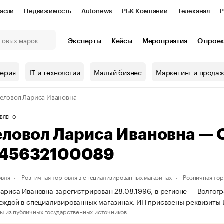
асли
Недвижимость
Autonews
РБК Компании
Телеканал
Р
К Курсы
РБК Life
Тренды
Визионеры
Национальные проекты
Эксперты
Кейсы
Мероприятия
О прое
онный клуб
Исследования
Кредитные рейтинги
Франшизы
Г
терия
IT и технологии
Малый бизнес
Маркетинг и прода
Проверка контрагентов
Политика
Экономика
Бизнес
еловол Лариса Ивановна
ы
ВЛЕНО
еловол Лариса Ивановна —
45632100089
овля
Розничная торговля в специализированных магазинах
Розничная то
ариса Ивановна зарегистрирован 28.08.1996, в регионе — Волгогра
деждой в специализированных магазинах. ИП присвоены реквизи
ы из публичных государственных источников.