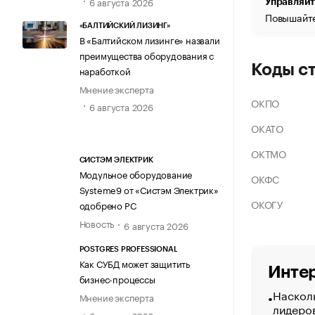
6 августа 2026
Управляйт
Повышайте
«БАЛТИЙСКИЙ ЛИЗИНГ»
В «Балтийском лизинге» назвали
преимущества оборудования с
Коды с
наработкой
Мнение эксперта
ОКПО
6 августа 2026
ОКАТО
ОКТМО
СИСТЭМ ЭЛЕКТРИК
Модульное оборудование
ОКФС
Systeme9 от «Систэм Электрик»
ОКОГУ
одобрено РС
Новость
6 августа 2026
POSTGRES PROFESSIONAL
Как СУБД может защитить
Интер
бизнес-процессы
Насколь
Мнение эксперта
лидеро
6 августа 2026