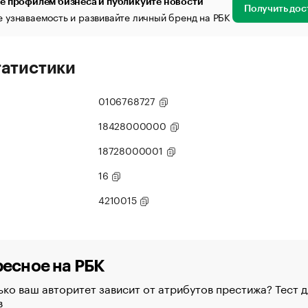
е профилем бизнеса и публикуйте новости
Получить дос
 узнаваемость и развивайте личный бренд на РБК
татистики
0106768727
18428000000
18728000001
16
4210015
есное на РБК
ко ваш авторитет зависит от атрибутов престижа? Тест д
в