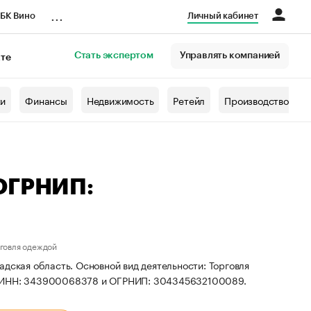
...
БК Вино
Личный кабинет
Стать экспертом
Управлять компанией
кте
азета
жи
Финансы
Недвижимость
Ретейл
Производство
 ОГРНИП:
рговля одеждой
дская область. Основной вид деятельности: Торговля
ты ИНН: 343900068378 и ОГРНИП: 304345632100089.