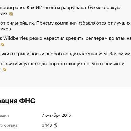
 проиграло. Как ИИ-агенты разрушают букмекерскую
рию
ют сильнейших. Почему компании избавляются от лучших
ников
к Wildberries резко нарастил кредиты селлерам до атак н
ики открыли новый способ вредить компаниям. Зачем им
оговики ищут доходы неработающих покупателей яхт и
р
рация ФНС
ации
7 октября 2015
го органа
3443