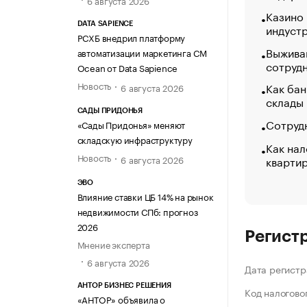
Казино
DATA SAPIENCE
индуст
РСХБ внедрил платформу
Выжива
автоматизации маркетинга CM
сотруд
Ocean от Data Sapience
Новость
Как бан
6 августа 2026
склады
САДЫ ПРИДОНЬЯ
Сотрудн
«Сады Придонья» меняют
складскую инфраструктуру
Как нал
Новость
кварти
6 августа 2026
ЭВО
Влияние ставки ЦБ 14% на рынок
недвижимости СПб: прогноз
2026
Регист
Мнение эксперта
6 августа 2026
Дата регистр
АНТОР БИЗНЕС РЕШЕНИЯ
Код налогово
«АНТОР» объявила о