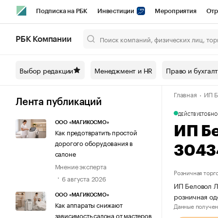
Подписка на РБК
Инвестиции
Мероприятия
Отр
Спорт
Школа управления РБК
РБК Образование
РБ
РБК Компании
Город
Стиль
Крипто
РБК Бизнес-среда
Дискусси
Выбор редакции
Менеджмент и HR
Право и бухгал
Спецпроекты СПб
Конференции СПб
Спецпроекты
Главная
ИП Б
Технологии и медиа
Финансы
Рынок наличной валют
Лента публикаций
ДЕЙСТВУЕТ
ОБНО
ООО «МАГИКОСМО»
ИП Б
Как предотвратить простой
дорогого оборудования в
3043
салоне
Мнение эксперта
Розничная торг
6 августа 2026
ИП Беловол Л
розничная о
ООО «МАГИКОСМО»
Как аппараты снижают
Данные получен
зависимость салона от мастеров