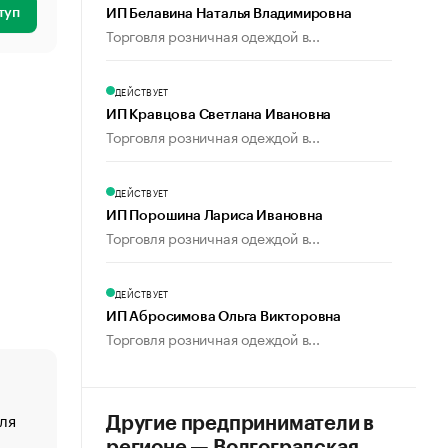
туп
ИП Белавина Наталья Владимировна
Торговля розничная одеждой в...
ДЕЙСТВУЕТ
ИП Кравцова Светлана Ивановна
Торговля розничная одеждой в...
ДЕЙСТВУЕТ
ИП Порошина Лариса Ивановна
Торговля розничная одеждой в...
ДЕЙСТВУЕТ
ИП Абросимова Ольга Викторовна
Торговля розничная одеждой в...
ля
«От спорта тело стареет иначе». Как живет глава ко
Другие предприниматели в
создавшей GTA