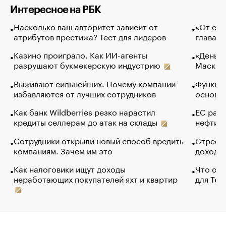
Интересное на РБК
Насколько ваш авторитет зависит от
«От спо
атрибутов престижа? Тест для лидеров
глава к
Казино проиграло. Как ИИ-агенты
«Деньги
разрушают букмекерскую индустрию
Маск в 
Выживают сильнейших. Почему компании
Функции
избавляются от лучших сотрудников
основ э
Как банк Wildberries резко нарастил
ЕС раз
кредиты селлерам до атак на склады
нефти —
Сотрудники открыли новый способ вредить
Стресс 
компаниям. Зачем им это
доходов
Как налоговики ищут доходы
Что обв
неработающих покупателей яхт и квартир
для Tel