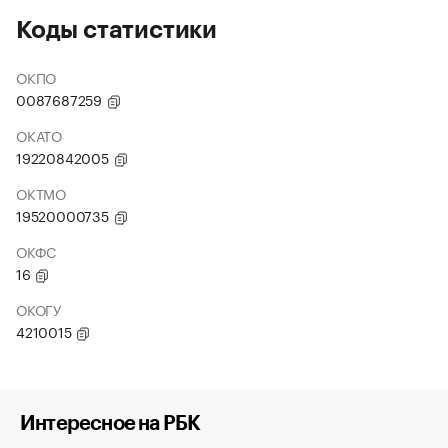
Коды статистики
ОКПО
0087687259
ОКАТО
19220842005
ОКТМО
19520000735
ОКФС
16
ОКОГУ
4210015
Интересное на РБК