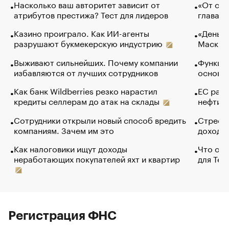
Насколько ваш авторитет зависит от
«От спо
атрибутов престижа? Тест для лидеров
глава к
Казино проиграло. Как ИИ-агенты
«Деньги
разрушают букмекерскую индустрию
Маск в 
Выживают сильнейших. Почему компании
Функции
избавляются от лучших сотрудников
основ э
Как банк Wildberries резко нарастил
ЕС раз
кредиты селлерам до атак на склады
нефти —
Сотрудники открыли новый способ вредить
Стресс 
компаниям. Зачем им это
доходов
Как налоговики ищут доходы
Что обв
неработающих покупателей яхт и квартир
для Tel
Регистрация ФНС