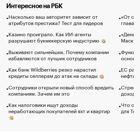
Интересное на РБК
Насколько ваш авторитет зависит от
«От спо
атрибутов престижа? Тест для лидеров
глава к
Казино проиграло. Как ИИ-агенты
«Деньги
разрушают букмекерскую индустрию
Маск в 
Выживают сильнейших. Почему компании
Функции
избавляются от лучших сотрудников
основ э
Как банк Wildberries резко нарастил
ЕС раз
кредиты селлерам до атак на склады
нефти —
Сотрудники открыли новый способ вредить
Стресс 
компаниям. Зачем им это
доходов
Как налоговики ищут доходы
Что обв
неработающих покупателей яхт и квартир
для Tel