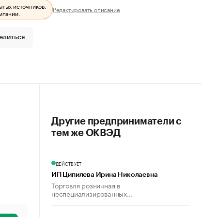
ытых источников.
Редактировать описание
мпании.
елиться
Другие предприниматели с
тем же ОКВЭД
ДЕЙСТВУЕТ
ИП Ципилева Ирина Николаевна
Торговля розничная в
неспециализированных...