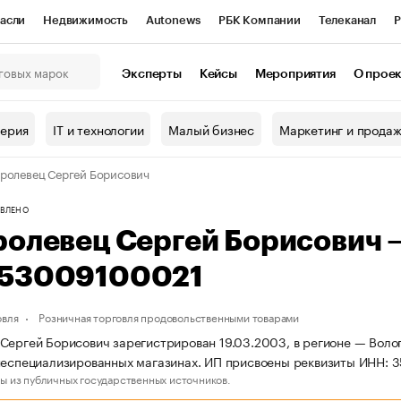
асли
Недвижимость
Autonews
РБК Компании
Телеканал
Р
К Курсы
РБК Life
Тренды
Визионеры
Национальные проекты
Эксперты
Кейсы
Мероприятия
О прое
онный клуб
Исследования
Кредитные рейтинги
Франшизы
Г
терия
IT и технологии
Малый бизнес
Маркетинг и прода
Проверка контрагентов
Политика
Экономика
Бизнес
ролевец Сергей Борисович
ы
ВЛЕНО
ролевец Сергей Борисович
53009100021
овля
Розничная торговля продовольственными товарами
Сергей Борисович зарегистрирован 19.03.2003, в регионе — Волог
 неспециализированных магазинах. ИП присвоены реквизиты ИНН
ы из публичных государственных источников.