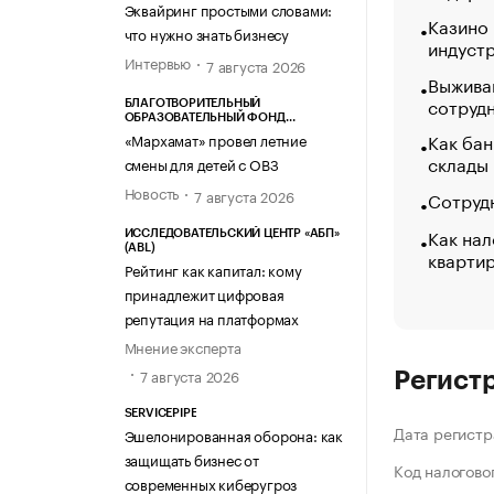
Эквайринг простыми словами:
Казино
что нужно знать бизнесу
индуст
Интервью
7 августа 2026
Выжива
сотруд
БЛАГОТВОРИТЕЛЬНЫЙ
ОБРАЗОВАТЕЛЬНЫЙ ФОНД
«МАРХАМАТ»
Как бан
«Мархамат» провел летние
склады
смены для детей с ОВЗ
Новость
7 августа 2026
Сотрудн
Как нал
ИССЛЕДОВАТЕЛЬСКИЙ ЦЕНТР «АБП»
(ABL)
кварти
Рейтинг как капитал: кому
принадлежит цифровая
репутация на платформах
Мнение эксперта
7 августа 2026
Регист
SERVICEPIPE
Дата регистр
Эшелонированная оборона: как
защищать бизнес от
Код налогово
современных киберугроз