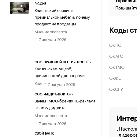
Управляйт
RICCHE
Повышайте
Клиентский сервис в
премиальной мебели: почему
продают не продавцы
Коды с
Мнение эксперта
7 августа 2026
ОКПО
ОКАТО
ООО ПРАВОВОЙ ЦЕНТР «ЭКСПЕРТ»
ОКТМО
Как взыскать ущерб,
причиненный дропперами
ОКФС
Кейс
7 августа 2026
ОКОГУ
ООО «МЕДИА-ДОКТОР»
Зачем FMCG-бренду ТВ-реклама
в эпоху диджитал
Мнение эксперта
Интер
7 августа 2026
Насколь
лидеро
СВОЙ БАНК