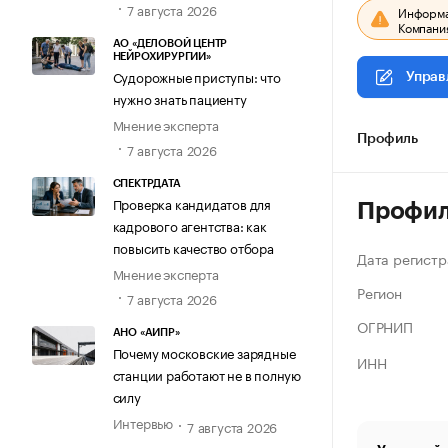
7 августа 2026
Информац
Компания
АО «ДЕЛОВОЙ ЦЕНТР
НЕЙРОХИРУРГИИ»
Судорожные приступы: что
Управ
нужно знать пациенту
Мнение эксперта
Профиль
7 августа 2026
СПЕКТРДАТА
Проверка кандидатов для
Профи
кадрового агентства: как
повысить качество отбора
Дата регистр
Мнение эксперта
Регион
7 августа 2026
ОГРНИП
АНО «АИПР»
Почему московские зарядные
ИНН
станции работают не в полную
силу
Интервью
7 августа 2026