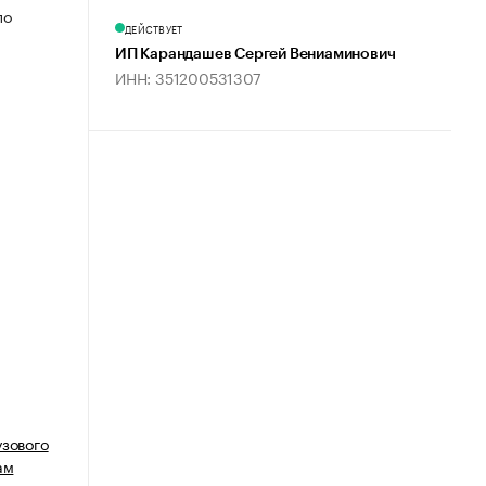
по
ДЕЙСТВУЕТ
ИП Карандашев Сергей Вениаминович
ИНН: 351200531307
узового
ам