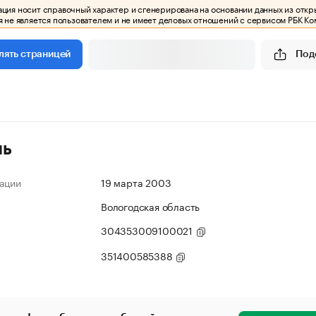
ия носит справочный характер и сгенерирована на основании данных из откр
 не является пользователем и не имеет деловых отношений с сервисом РБК Ко
Под
лять страницей
ль
ации
19 марта 2003
Вологодская область
304353009100021
351400585388