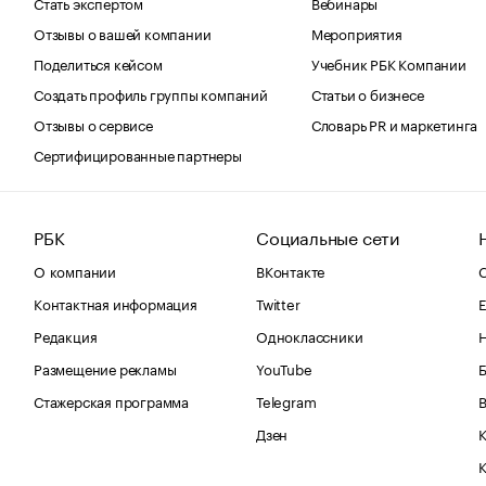
Стать экспертом
Вебинары
Отзывы о вашей компании
Мероприятия
Поделиться кейсом
Учебник РБК Компании
Создать профиль группы компаний
Статьи о бизнесе
Отзывы о сервисе
Словарь PR и маркетинга
Сертифицированные партнеры
РБК
Социальные сети
О компании
ВКонтакте
С
Контактная информация
Twitter
Е
Редакция
Одноклассники
Размещение рекламы
YouTube
Стажерская программа
Telegram
В
Дзен
К