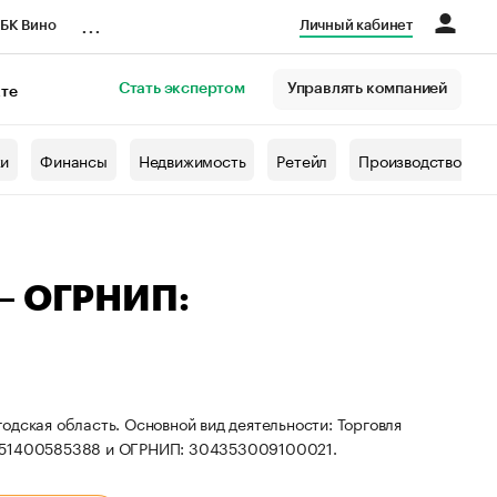
...
БК Вино
Личный кабинет
Стать экспертом
Управлять компанией
кте
азета
жи
Финансы
Недвижимость
Ретейл
Производство
 — ОГРНИП:
одская область. Основной вид деятельности: Торговля
: 351400585388 и ОГРНИП: 304353009100021.