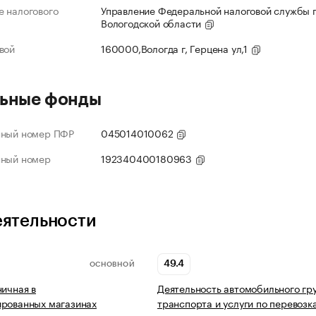
 налогового
Управление Федеральной налоговой службы 
Вологодской области
вой
160000,Вологда г, Герцена ул,1
ьные фонды
нный номер ПФР
045014010062
нный номер
192340400180963
еятельности
49.4
ОСНОВНОЙ
ничная в
Деятельность автомобильного гр
ированных магазинах
транспорта и услуги по перевозк