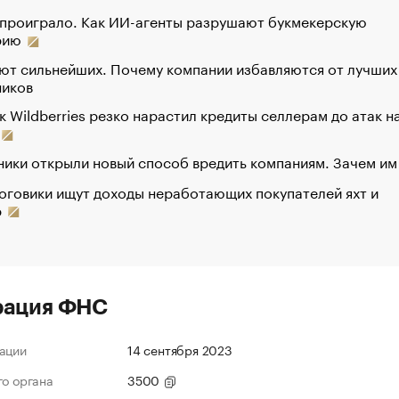
 проиграло. Как ИИ-агенты разрушают букмекерскую
рию
ют сильнейших. Почему компании избавляются от лучших
ников
к Wildberries резко нарастил кредиты селлерам до атак н
ики открыли новый способ вредить компаниям. Зачем им
оговики ищут доходы неработающих покупателей яхт и
р
рация ФНС
ации
14 сентября 2023
го органа
3500