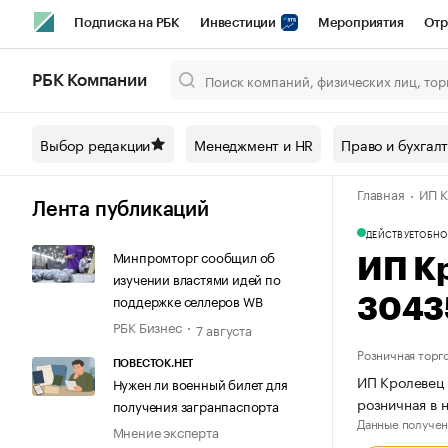
Подписка на РБК
Инвестиции
Мероприятия
Отр
Спорт
Школа управления РБК
РБК Образование
РБ
РБК Компании
Город
Стиль
Крипто
РБК Бизнес-среда
Дискусси
Выбор редакции
Менеджмент и HR
Право и бухгал
Спецпроекты СПб
Конференции СПб
Спецпроекты
Главная
ИП К
Технологии и медиа
Финансы
Рынок наличной валют
Лента публикаций
ДЕЙСТВУЕТ
ОБНО
Минпромторг сообщил об
ИП К
изучении властями идей по
поддержке селлеров WB
3043
РБК Бизнес
7 августа
Розничная торг
ПОВЕСТОК.НЕТ
ИП Кролевец 
Нужен ли военный билет для
розничная в
получения загранпаспорта
Данные получен
Мнение эксперта