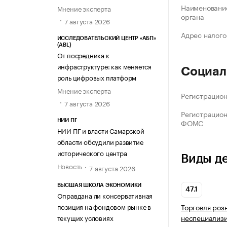
Наименование
Мнение эксперта
органа
7 августа 2026
Адрес налого
ИССЛЕДОВАТЕЛЬСКИЙ ЦЕНТР «АБП»
(ABL)
От посредника к
инфраструктуре: как меняется
Социал
роль цифровых платформ
Мнение эксперта
Регистрацио
7 августа 2026
Регистрацио
ФОМС
НИИ ПГ
НИИ ПГ и власти Самарской
области обсудили развитие
исторического центра
Виды д
Новость
7 августа 2026
ВЫСШАЯ ШКОЛА ЭКОНОМИКИ
47.1
Оправдана ли консервативная
позиция на фондовом рынке в
Торговля роз
неспециализ
текущих условиях