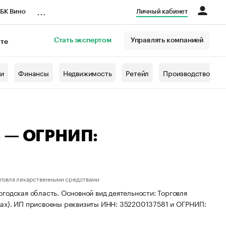
...
БК Вино
Личный кабинет
Стать экспертом
Управлять компанией
кте
азета
жи
Финансы
Недвижимость
Ретейл
Производство
а — ОГРНИП:
рговля лекарственными средствами
годская область. Основной вид деятельности: Торговля
ках). ИП присвоены реквизиты ИНН: 352200137581 и ОГРНИП: