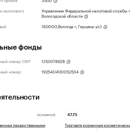
го органа
3500
 налогового
Управление Федеральной налоговой службы 
Вологодской области
вой
160000,Вологда г, Герцена ул,1
ьные фонды
нный номер СФР
1253078628
нный номер
192540400052534
еятельности
47.75
ОСНОВНОЙ
ничная лекарственными
Торговля розничная косметическ