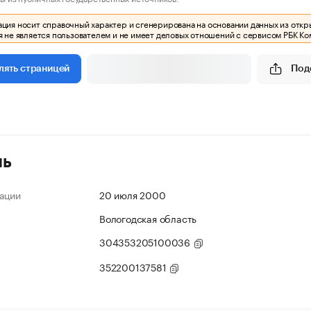
ия носит справочный характер и сгенерирована на основании данных из откр
 не является пользователем и не имеет деловых отношений с сервисом РБК Ко
Под
лять страницей
ль
ации
20 июля 2000
Вологодская область
304353205100036
352200137581