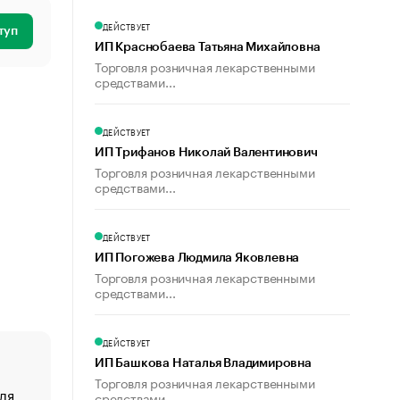
ДЕЙСТВУЕТ
туп
ИП Краснобаева Татьяна Михайловна
Торговля розничная лекарственными
средствами...
ДЕЙСТВУЕТ
ИП Трифанов Николай Валентинович
Торговля розничная лекарственными
средствами...
ДЕЙСТВУЕТ
ИП Погожева Людмила Яковлевна
Торговля розничная лекарственными
средствами...
ДЕЙСТВУЕТ
ИП Башкова Наталья Владимировна
Торговля розничная лекарственными
ля
«От спорта тело стареет иначе». Как живет глава ко
средствами...