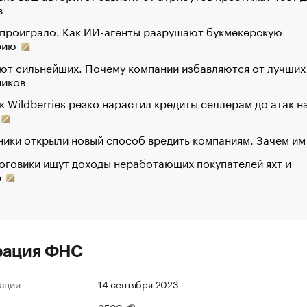
в
 проиграло. Как ИИ-агенты разрушают букмекерскую
рию
ют сильнейших. Почему компании избавляются от лучших
ников
к Wildberries резко нарастил кредиты селлерам до атак н
ики открыли новый способ вредить компаниям. Зачем им
оговики ищут доходы неработающих покупателей яхт и
р
рация ФНС
ации
14 сентября 2023