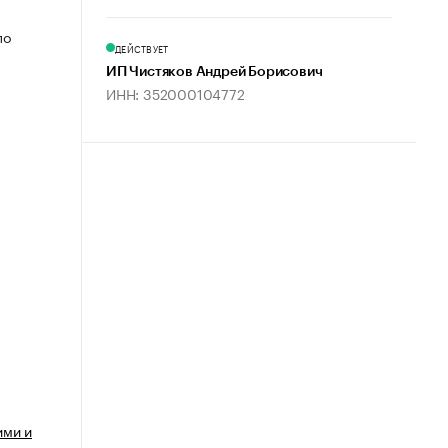
по
ДЕЙСТВУЕТ
ИП Чистяков Андрей Борисович
ИНН: 352000104772
ими и