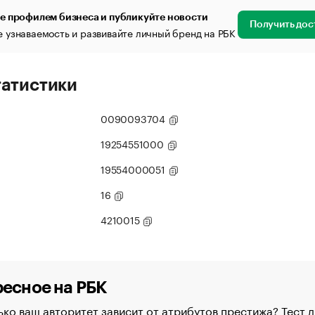
е профилем бизнеса и публикуйте новости
Получить дос
 узнаваемость и развивайте личный бренд на РБК
татистики
0090093704
19254551000
19554000051
16
4210015
есное на РБК
ко ваш авторитет зависит от атрибутов престижа? Тест д