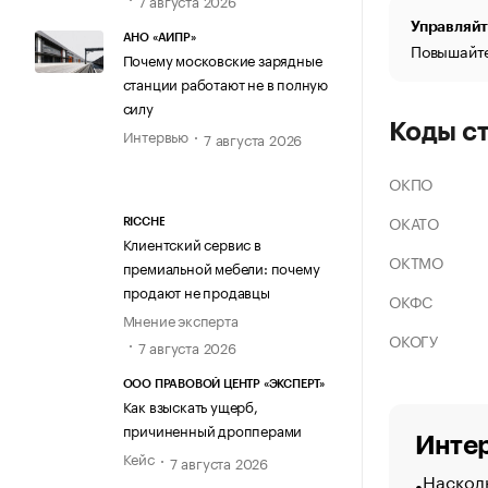
Управляйт
АНО «АИПР»
Повышайте
Почему московские зарядные
станции работают не в полную
силу
Коды с
Интервью
7 августа 2026
ОКПО
ОКАТО
RICCHE
Клиентский сервис в
ОКТМО
премиальной мебели: почему
продают не продавцы
ОКФС
Мнение эксперта
ОКОГУ
7 августа 2026
ООО ПРАВОВОЙ ЦЕНТР «ЭКСПЕРТ»
Как взыскать ущерб,
причиненный дропперами
Интер
Кейс
7 августа 2026
Насколь