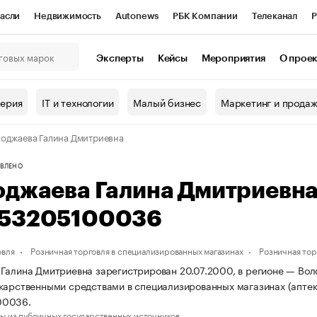
асли
Недвижимость
Autonews
РБК Компании
Телеканал
Р
К Курсы
РБК Life
Тренды
Визионеры
Национальные проекты
Эксперты
Кейсы
Мероприятия
О прое
онный клуб
Исследования
Кредитные рейтинги
Франшизы
Г
терия
IT и технологии
Малый бизнес
Маркетинг и прода
Проверка контрагентов
Политика
Экономика
Бизнес
оджаева Галина Дмитриевна
ы
ВЛЕНО
оджаева Галина Дмитриевн
53205100036
овля
Розничная торговля в специализированных магазинах
Розничная то
Галина Дмитриевна зарегистрирован 20.07.2000, в регионе — Воло
карственными средствами в специализированных магазинах (апте
00036.
ы из публичных государственных источников.