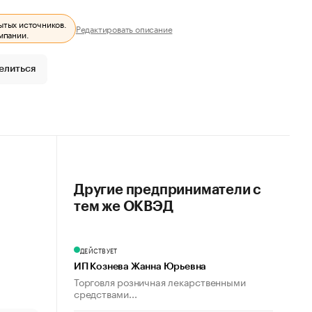
ытых источников.
Редактировать описание
мпании.
елиться
Другие предприниматели с
тем же ОКВЭД
ДЕЙСТВУЕТ
ИП Кознева Жанна Юрьевна
Торговля розничная лекарственными
средствами...