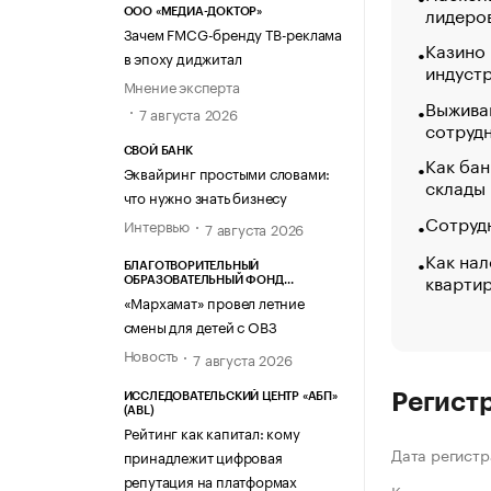
лидеро
ООО «МЕДИА-ДОКТОР»
Зачем FMCG-бренду ТВ-реклама
Казино
в эпоху диджитал
индуст
Мнение эксперта
Выжива
7 августа 2026
сотруд
СВОЙ БАНК
Как бан
Эквайринг простыми словами:
склады
что нужно знать бизнесу
Сотрудн
Интервью
7 августа 2026
Как нал
БЛАГОТВОРИТЕЛЬНЫЙ
кварти
ОБРАЗОВАТЕЛЬНЫЙ ФОНД
«МАРХАМАТ»
«Мархамат» провел летние
смены для детей с ОВЗ
Новость
7 августа 2026
Регист
ИССЛЕДОВАТЕЛЬСКИЙ ЦЕНТР «АБП»
(ABL)
Рейтинг как капитал: кому
Дата регистр
принадлежит цифровая
репутация на платформах