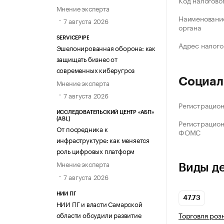
Код налогово
Мнение эксперта
Наименование
7 августа 2026
органа
SERVICEPIPE
Адрес налого
Эшелонированная оборона: как
защищать бизнес от
современных киберугроз
Социал
Мнение эксперта
7 августа 2026
Регистрацио
ИССЛЕДОВАТЕЛЬСКИЙ ЦЕНТР «АБП»
(ABL)
Регистрацио
От посредника к
ФОМС
инфраструктуре: как меняется
роль цифровых платформ
Мнение эксперта
Виды д
7 августа 2026
НИИ ПГ
47.73
НИИ ПГ и власти Самарской
области обсудили развитие
Торговля роз