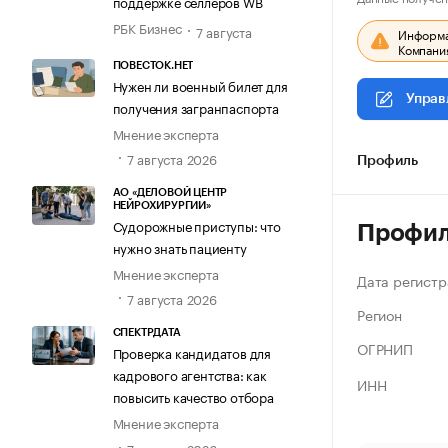
поддержке селлеров WB
РБК Бизнес
7 августа
Информац
Компания
ПОВЕСТОК.НЕТ
Нужен ли военный билет для
Управ
получения загранпаспорта
Мнение эксперта
7 августа 2026
Профиль
АО «ДЕЛОВОЙ ЦЕНТР
НЕЙРОХИРУРГИИ»
Судорожные приступы: что
Профи
нужно знать пациенту
Мнение эксперта
Дата регистр
7 августа 2026
Регион
СПЕКТРДАТА
ОГРНИП
Проверка кандидатов для
кадрового агентства: как
ИНН
повысить качество отбора
Мнение эксперта
7 августа 2026