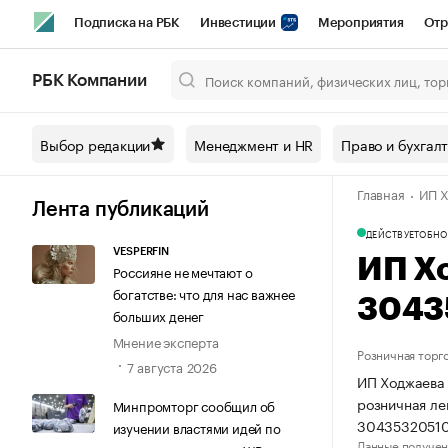
Подписка на РБК
Инвестиции
Мероприятия
Отр
Спорт
Школа управления РБК
РБК Образование
РБ
РБК Компании
Город
Стиль
Крипто
РБК Бизнес-среда
Дискусси
Выбор редакции
Менеджмент и HR
Право и бухгал
Спецпроекты СПб
Конференции СПб
Спецпроекты
Главная
ИП Х
Технологии и медиа
Финансы
Рынок наличной валют
Лента публикаций
ДЕЙСТВУЕТ
ОБНО
VESPERFIN
ИП Х
Россияне не мечтают о
богатстве: что для нас важнее
3043
больших денег
Мнение эксперта
Розничная торг
7 августа 2026
ИП Ходжаева 
розничная ле
Минпромторг сообщил об
3043532051
изучении властями идей по
Данные получен