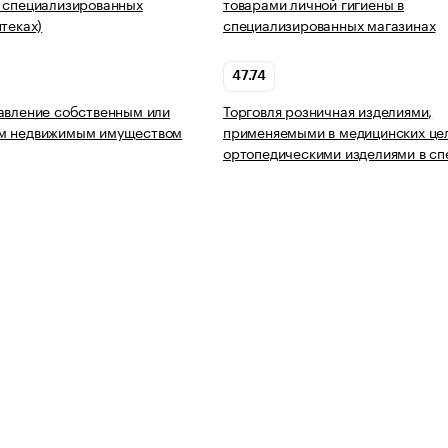
 специализированных
товарами личной гигиены в
птеках)
специализированных магазинах
47.74
авление собственным или
Торговля розничная изделиями,
м недвижимым имуществом
применяемыми в медицинских цел
ортопедическими изделиями в с