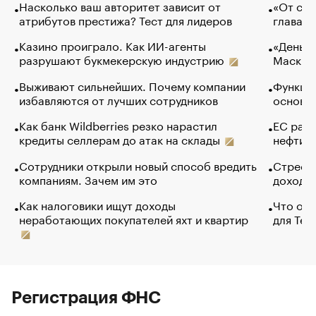
Насколько ваш авторитет зависит от
«От спо
атрибутов престижа? Тест для лидеров
глава к
Казино проиграло. Как ИИ-агенты
«Деньги
разрушают букмекерскую индустрию
Маск в 
Выживают сильнейших. Почему компании
Функции
избавляются от лучших сотрудников
основ э
Как банк Wildberries резко нарастил
ЕС раз
кредиты селлерам до атак на склады
нефти —
Сотрудники открыли новый способ вредить
Стресс 
компаниям. Зачем им это
доходов
Как налоговики ищут доходы
Что обв
неработающих покупателей яхт и квартир
для Tel
Регистрация ФНС