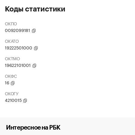
Коды статистики
ОКПО
0092099181
ОКАТО
19222501000
ОКТМО
19622101001
ОКФС
16
ОКОГУ
4210015
Интересное на РБК