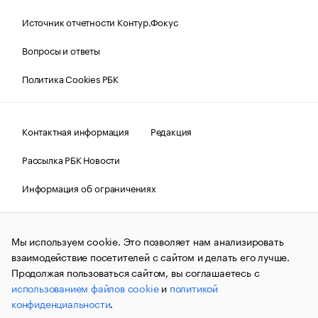
Источник отчетности Контур.Фокус
Вопросы и ответы
Политика Cookies РБК
Контактная информация
Редакция
Рассылка РБК Новости
Информация об ограничениях
Правовая информация
О соблюдении авторских прав
Мы используем cookie. Это позволяет нам анализировать
© АО «РОСБИЗНЕСКОНСАЛТИНГ»,
1995–2026.
Сообщения
и материалы информационного агентства «РБК»
взаимодействие посетителей с сайтом и делать его лучше.
(зарегистрировано Федеральной службой по надзору в сфере
Продолжая пользоваться сайтом, вы соглашаетесь с
связи, информационных технологий и массовых
использованием файлов cookie
и
политикой
коммуникаций (Роскомнадзор) 09.12.2015 за номером ИА
№ФС77-63848) сопровождаются пометкой «РБК». Отдельные
конфиденциальности
.
публикации могут содержать информацию,