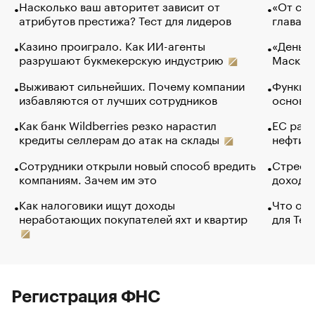
Насколько ваш авторитет зависит от
«От спо
атрибутов престижа? Тест для лидеров
глава к
Казино проиграло. Как ИИ-агенты
«Деньги
разрушают букмекерскую индустрию
Маск в 
Выживают сильнейших. Почему компании
Функции
избавляются от лучших сотрудников
основ э
Как банк Wildberries резко нарастил
ЕС раз
кредиты селлерам до атак на склады
нефти —
Сотрудники открыли новый способ вредить
Стресс 
компаниям. Зачем им это
доходов
Как налоговики ищут доходы
Что обв
неработающих покупателей яхт и квартир
для Tel
Регистрация ФНС