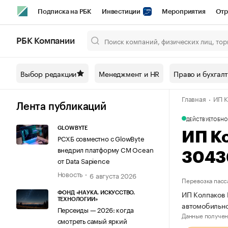
Подписка на РБК
Инвестиции
Мероприятия
Отр
Спорт
Школа управления РБК
РБК Образование
РБ
РБК Компании
Город
Стиль
Крипто
РБК Бизнес-среда
Дискусси
Выбор редакции
Менеджмент и HR
Право и бухгал
Спецпроекты СПб
Конференции СПб
Спецпроекты
Главная
ИП К
Технологии и медиа
Финансы
Рынок наличной валют
Лента публикаций
ДЕЙСТВУЕТ
ОБНО
GLOWBYTE
ИП К
РСХБ совместно с GlowByte
внедрил платформу CM Ocean
3043
от Data Sapience
Новость
6 августа 2026
Перевозка пасс
ИП Колпаков 
ФОНД «НАУКА. ИСКУССТВО.
ТЕХНОЛОГИИ»
автомобильн
Персеиды — 2026: когда
Данные получен
смотреть самый яркий