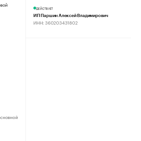
овой
ДЕЙСТВУЕТ
ИП Паршин Алексей Владимирович
ИНН: 360203431802
ОСНОВНОЙ