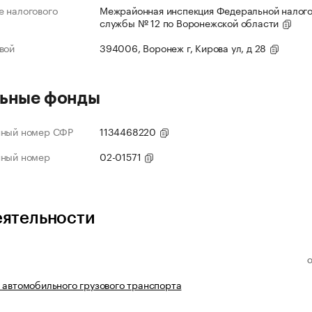
 налогового
Межрайонная инспекция Федеральной налог
службы № 12 по Воронежской области
вой
394006, Воронеж г, Кирова ул, д 28
ьные фонды
нный номер СФР
1134468220
нный номер
02-01571
еятельности
 автомобильного грузового транспорта