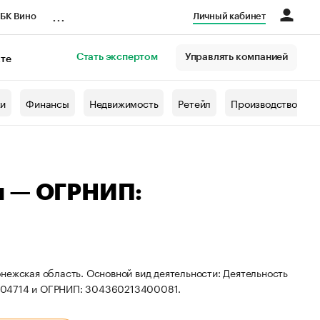
...
БК Вино
Личный кабинет
Стать экспертом
Управлять компанией
кте
азета
жи
Финансы
Недвижимость
Ретейл
Производство
ч — ОГРНИП:
нежская область. Основной вид деятельности: Деятельность
0004714 и ОГРНИП: 304360213400081.