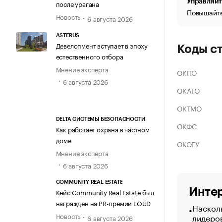
Управляйт
после урагана
Повышайте
Новость
6 августа 2026
ASTERUS
Девелопмент вступает в эпоху
Коды с
естественного отбора
Мнение эксперта
ОКПО
6 августа 2026
ОКАТО
ОКТМО
DELTA СИСТЕМЫ БЕЗОПАСНОСТИ
ОКФС
Как работает охрана в частном
доме
ОКОГУ
Мнение эксперта
6 августа 2026
COMMUNITY REAL ESTATE
Интер
Кейс Community Real Estate был
награжден на PR-премии LOUD
Насколь
Новость
лидеро
6 августа 2026