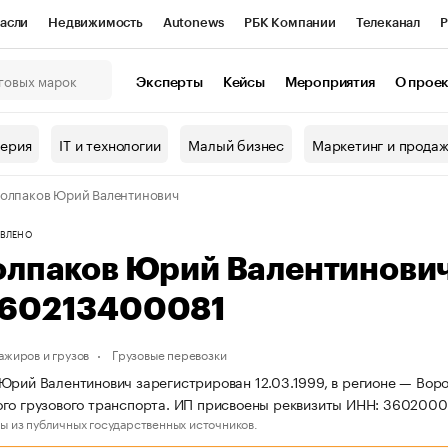
асли
Недвижимость
Autonews
РБК Компании
Телеканал
Р
К Курсы
РБК Life
Тренды
Визионеры
Национальные проекты
Эксперты
Кейсы
Мероприятия
О прое
онный клуб
Исследования
Кредитные рейтинги
Франшизы
Г
терия
IT и технологии
Малый бизнес
Маркетинг и прода
Проверка контрагентов
Политика
Экономика
Бизнес
олпаков Юрий Валентинович
ы
ВЛЕНО
олпаков Юрий Валентинови
60213400081
ажиров и грузов
Грузовые перевозки
Юрий Валентинович зарегистрирован 12.03.1999, в регионе — Воро
ого грузового транспорта. ИП присвоены реквизиты ИНН: 36020
ы из публичных государственных источников.