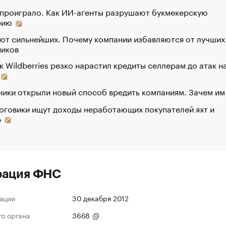
 проиграло. Как ИИ-агенты разрушают букмекерскую
рию
ют сильнейших. Почему компании избавляются от лучших
ников
к Wildberries резко нарастил кредиты селлерам до атак н
ики открыли новый способ вредить компаниям. Зачем им
оговики ищут доходы неработающих покупателей яхт и
р
рация ФНС
ации
30 декабря 2012
го органа
3668