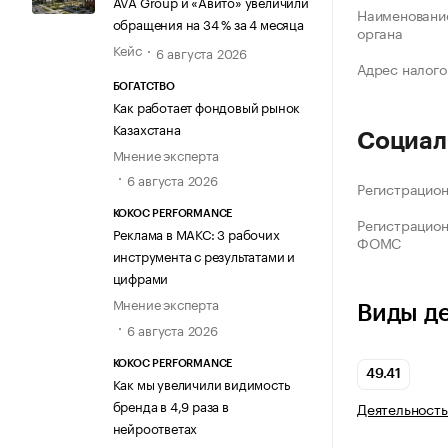
AVA Group и «Авито» увеличили
Наименование
обращения на 34 % за 4 месяца
органа
Кейс
6 августа 2026
Адрес налого
БОГАТСТВО
Как работает фондовый рынок
Казахстана
Социал
Мнение эксперта
6 августа 2026
Регистрацио
KOKOC PERFORMANCE
Регистрацио
Реклама в МАКС: 3 рабочих
ФОМС
инструмента с результатами и
цифрами
Мнение эксперта
Виды д
6 августа 2026
KOKOC PERFORMANCE
49.41
Как мы увеличили видимость
бренда в 4,9 раза в
Деятельность
нейроответах