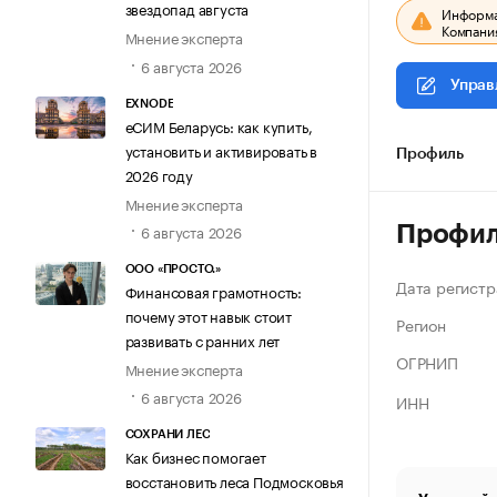
звездопад августа
Информац
Компания
Мнение эксперта
6 августа 2026
Управ
EXNODE
еСИМ Беларусь: как купить,
установить и активировать в
Профиль
2026 году
Мнение эксперта
6 августа 2026
Профи
ООО «ПРОСТО.»
Дата регистр
Финансовая грамотность:
почему этот навык стоит
Регион
развивать с ранних лет
ОГРНИП
Мнение эксперта
6 августа 2026
ИНН
СОХРАНИ ЛЕС
Как бизнес помогает
восстановить леса Подмосковья