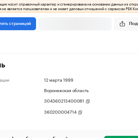
ия носит справочный характер и сгенерирована на основании данных из откр
 не является пользователем и не имеет деловых отношений с сервисом РБК Ко
Под
лять страницей
ль
ации
12 марта 1999
Воронежская область
304360213400081
360200004714