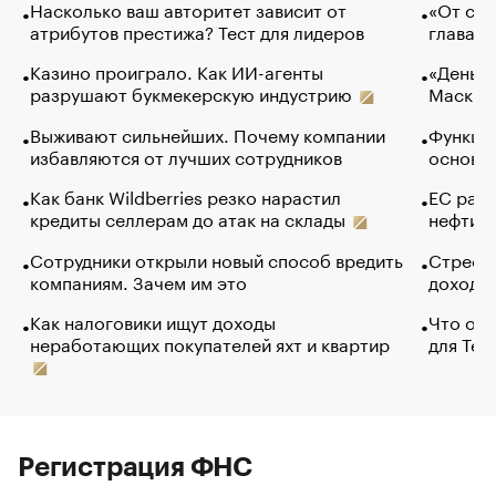
Насколько ваш авторитет зависит от
«От спо
атрибутов престижа? Тест для лидеров
глава к
Казино проиграло. Как ИИ-агенты
«Деньги
разрушают букмекерскую индустрию
Маск в 
Выживают сильнейших. Почему компании
Функции
избавляются от лучших сотрудников
основ э
Как банк Wildberries резко нарастил
ЕС раз
кредиты селлерам до атак на склады
нефти —
Сотрудники открыли новый способ вредить
Стресс 
компаниям. Зачем им это
доходов
Как налоговики ищут доходы
Что обв
неработающих покупателей яхт и квартир
для Tel
Регистрация ФНС