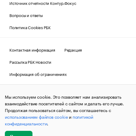
Источник отчетности Контур.Фокус
Вопросы и ответы
Политика Cookies РБК
Контактная информация
Редакция
Рассылка РБК Новости
Информация об ограничениях
Правовая информация
О соблюдении авторских прав
Мы используем cookie. Это позволяет нам анализировать
© АО «РОСБИЗНЕСКОНСАЛТИНГ»,
1995–2026.
Сообщения
и материалы информационного агентства «РБК»
взаимодействие посетителей с сайтом и делать его лучше.
(зарегистрировано Федеральной службой по надзору в сфере
Продолжая пользоваться сайтом, вы соглашаетесь с
связи, информационных технологий и массовых
использованием файлов cookie
и
политикой
коммуникаций (Роскомнадзор) 09.12.2015 за номером ИА
№ФС77-63848) сопровождаются пометкой «РБК». Отдельные
конфиденциальности
.
публикации могут содержать информацию,
не предназначенную для пользователей