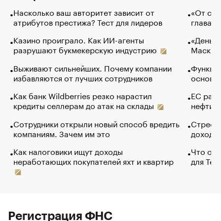
Насколько ваш авторитет зависит от
«От спо
атрибутов престижа? Тест для лидеров
глава к
Казино проиграло. Как ИИ-агенты
«Деньги
разрушают букмекерскую индустрию
Маск в 
Выживают сильнейших. Почему компании
Функции
избавляются от лучших сотрудников
основ э
Как банк Wildberries резко нарастил
ЕС раз
кредиты селлерам до атак на склады
нефти —
Сотрудники открыли новый способ вредить
Стресс 
компаниям. Зачем им это
доходов
Как налоговики ищут доходы
Что обв
неработающих покупателей яхт и квартир
для Tel
Регистрация ФНС