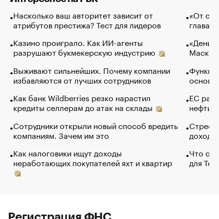
Насколько ваш авторитет зависит от
«От спо
атрибутов престижа? Тест для лидеров
глава к
Казино проиграло. Как ИИ-агенты
«Деньги
разрушают букмекерскую индустрию
Маск в 
Выживают сильнейших. Почему компании
Функции
избавляются от лучших сотрудников
основ э
Как банк Wildberries резко нарастил
ЕС раз
кредиты селлерам до атак на склады
нефти —
Сотрудники открыли новый способ вредить
Стресс 
компаниям. Зачем им это
доходов
Как налоговики ищут доходы
Что обв
неработающих покупателей яхт и квартир
для Tel
Регистрация ФНС