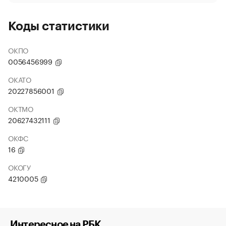
Коды статистики
ОКПО
0056456999
ОКАТО
20227856001
ОКТМО
20627432111
ОКФС
16
ОКОГУ
4210005
Интересное на РБК