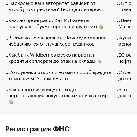
Насколько ваш авторитет зависит от
«От спо
атрибутов престижа? Тест для лидеров
глава к
Казино проиграло. Как ИИ-агенты
«Деньги
разрушают букмекерскую индустрию
Маск в 
Выживают сильнейших. Почему компании
Функции
избавляются от лучших сотрудников
основ э
Как банк Wildberries резко нарастил
ЕС раз
кредиты селлерам до атак на склады
нефти —
Сотрудники открыли новый способ вредить
Стресс 
компаниям. Зачем им это
доходов
Как налоговики ищут доходы
Что обв
неработающих покупателей яхт и квартир
для Tel
Регистрация ФНС