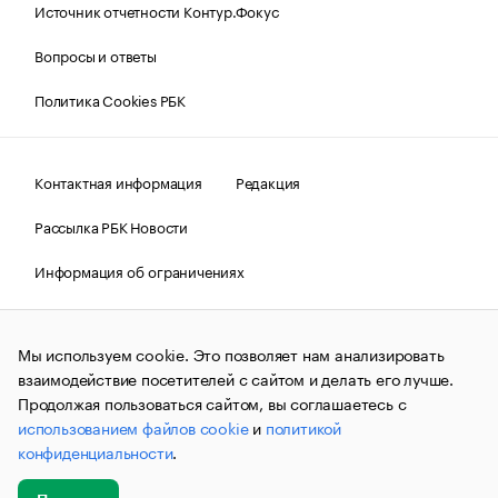
Источник отчетности Контур.Фокус
Вопросы и ответы
Политика Cookies РБК
Контактная информация
Редакция
Рассылка РБК Новости
Информация об ограничениях
Правовая информация
О соблюдении авторских прав
Мы используем cookie. Это позволяет нам анализировать
© АО «РОСБИЗНЕСКОНСАЛТИНГ»,
1995–2026.
Сообщения
и материалы информационного агентства «РБК»
взаимодействие посетителей с сайтом и делать его лучше.
(зарегистрировано Федеральной службой по надзору в сфере
Продолжая пользоваться сайтом, вы соглашаетесь с
связи, информационных технологий и массовых
использованием файлов cookie
и
политикой
коммуникаций (Роскомнадзор) 09.12.2015 за номером ИА
№ФС77-63848) сопровождаются пометкой «РБК». Отдельные
конфиденциальности
.
публикации могут содержать информацию,
не предназначенную для пользователей