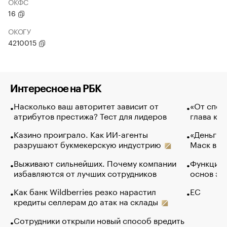
ОКФС
16
ОКОГУ
4210015
Интересное на РБК
Насколько ваш авторитет зависит от
«От спор
атрибутов престижа? Тест для лидеров
глава ко
Казино проиграло. Как ИИ-агенты
«Деньги б
разрушают букмекерскую индустрию
Маск в и
Выживают сильнейших. Почему компании
Функции 
избавляются от лучших сотрудников
основ эф
Как банк Wildberries резко нарастил
ЕС
кредиты селлерам до атак на склады
Сотрудники открыли новый способ вредить