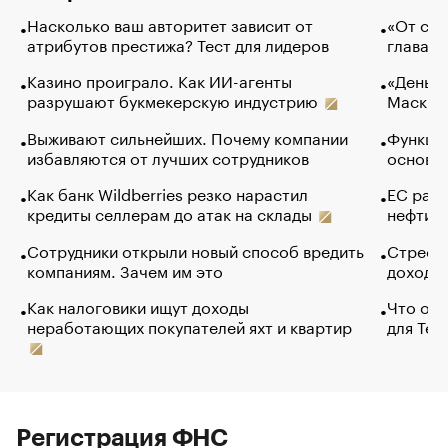
Насколько ваш авторитет зависит от
«От спо
атрибутов престижа? Тест для лидеров
глава к
Казино проиграло. Как ИИ-агенты
«Деньги
разрушают букмекерскую индустрию
Маск в 
Выживают сильнейших. Почему компании
Функции
избавляются от лучших сотрудников
основ э
Как банк Wildberries резко нарастил
ЕС раз
кредиты селлерам до атак на склады
нефти —
Сотрудники открыли новый способ вредить
Стресс 
компаниям. Зачем им это
доходов
Как налоговики ищут доходы
Что обв
неработающих покупателей яхт и квартир
для Tel
Регистрация ФНС