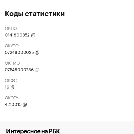
Коды статистики
ОКПО
0141800852
ОКАТО
07248000025
ОКТМО
07548000236
ОКФС
16
ОКОГУ
4210015
Интересное на РБК