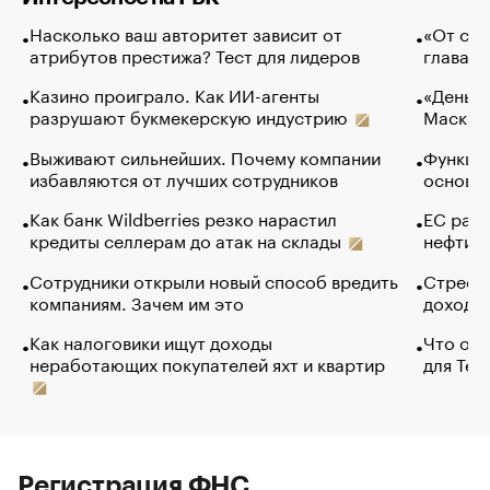
Насколько ваш авторитет зависит от
«От спо
атрибутов престижа? Тест для лидеров
глава к
Казино проиграло. Как ИИ-агенты
«Деньги
разрушают букмекерскую индустрию
Маск в 
Выживают сильнейших. Почему компании
Функции
избавляются от лучших сотрудников
основ э
Как банк Wildberries резко нарастил
ЕС раз
кредиты селлерам до атак на склады
нефти —
Сотрудники открыли новый способ вредить
Стресс 
компаниям. Зачем им это
доходов
Как налоговики ищут доходы
Что обв
неработающих покупателей яхт и квартир
для Tel
Регистрация ФНС