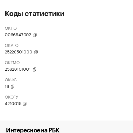
Коды статистики
ОКПО
0066947092
ОКАТО
25226501000
ОКТМО
25626101001
ОКФС
16
ОКОГУ
4210015
Интересное на РБК