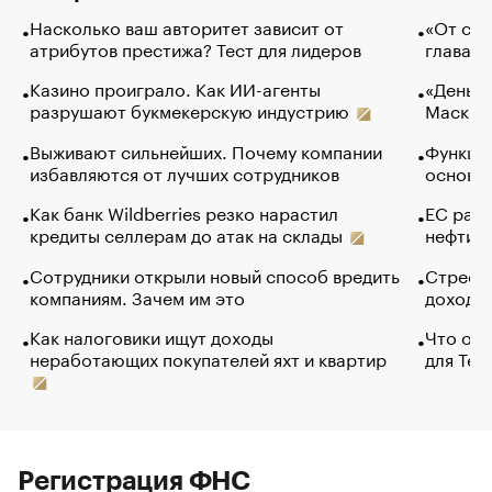
Насколько ваш авторитет зависит от
«От спо
атрибутов престижа? Тест для лидеров
глава к
Казино проиграло. Как ИИ-агенты
«Деньги
разрушают букмекерскую индустрию
Маск в 
Выживают сильнейших. Почему компании
Функции
избавляются от лучших сотрудников
основ э
Как банк Wildberries резко нарастил
ЕС раз
кредиты селлерам до атак на склады
нефти —
Сотрудники открыли новый способ вредить
Стресс 
компаниям. Зачем им это
доходов
Как налоговики ищут доходы
Что обв
неработающих покупателей яхт и квартир
для Tel
Регистрация ФНС