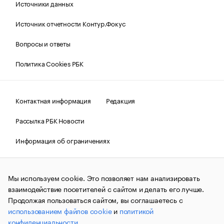
Источники данных
Источник отчетности Контур.Фокус
Вопросы и ответы
Политика Cookies РБК
Контактная информация
Редакция
Рассылка РБК Новости
Информация об ограничениях
Правовая информация
О соблюдении авторских прав
Мы используем cookie. Это позволяет нам анализировать
© АО «РОСБИЗНЕСКОНСАЛТИНГ»,
1995–2026.
Сообщения
и материалы информационного агентства «РБК»
взаимодействие посетителей с сайтом и делать его лучше.
(зарегистрировано Федеральной службой по надзору в сфере
Продолжая пользоваться сайтом, вы соглашаетесь с
связи, информационных технологий и массовых
использованием файлов cookie
и
политикой
коммуникаций (Роскомнадзор) 09.12.2015 за номером ИА
№ФС77-63848) сопровождаются пометкой «РБК». Отдельные
конфиденциальности
.