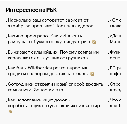
Интересное на РБК
Насколько ваш авторитет зависит от
«От спо
атрибутов престижа? Тест для лидеров
глава к
Казино проиграло. Как ИИ-агенты
«Деньги
разрушают букмекерскую индустрию
Маск в 
Выживают сильнейших. Почему компании
Функции
избавляются от лучших сотрудников
основ э
Как банк Wildberries резко нарастил
ЕС раз
кредиты селлерам до атак на склады
нефти —
Сотрудники открыли новый способ вредить
Стресс 
компаниям. Зачем им это
доходов
Как налоговики ищут доходы
Что обв
неработающих покупателей яхт и квартир
для Tel