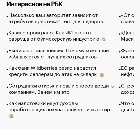
Интересное на РБК
Насколько ваш авторитет зависит от
«От спо
атрибутов престижа? Тест для лидеров
глава к
Казино проиграло. Как ИИ-агенты
«Деньги
разрушают букмекерскую индустрию
Маск в 
Выживают сильнейших. Почему компании
Функции
избавляются от лучших сотрудников
основ э
Как банк Wildberries резко нарастил
ЕС раз
кредиты селлерам до атак на склады
нефти —
Сотрудники открыли новый способ вредить
Стресс 
компаниям. Зачем им это
доходов
Как налоговики ищут доходы
Что обв
неработающих покупателей яхт и квартир
для Tel