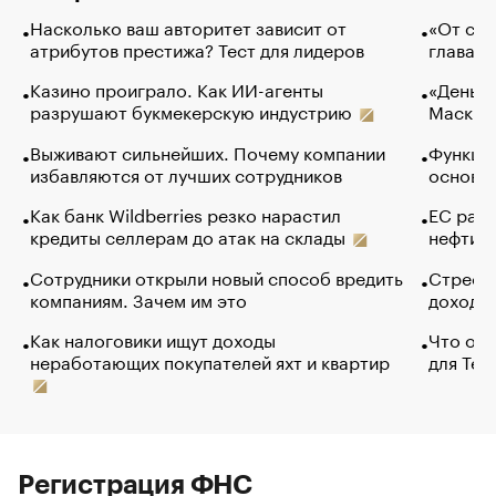
Насколько ваш авторитет зависит от
«От спо
атрибутов престижа? Тест для лидеров
глава к
Казино проиграло. Как ИИ-агенты
«Деньги
разрушают букмекерскую индустрию
Маск в 
Выживают сильнейших. Почему компании
Функции
избавляются от лучших сотрудников
основ э
Как банк Wildberries резко нарастил
ЕС раз
кредиты селлерам до атак на склады
нефти —
Сотрудники открыли новый способ вредить
Стресс 
компаниям. Зачем им это
доходов
Как налоговики ищут доходы
Что обв
неработающих покупателей яхт и квартир
для Tel
Регистрация ФНС