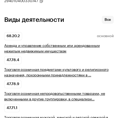
294010400330747
Виды деятельности
Все
68.20.2
ОСНОВНОЙ
Аренда и управление собственным или арендованным
нежилым недвижимым имуществом
47.78.4
Торговля розничная предметами культового и религиозного
назначения, похоронными принадлежностями в …
47.78.9
Торговля розничная непродовольственными товарами, не
включенными в другие группировки, в специализи…
47.71.1
Торговля розничная мужской, женской и детской одеждой в