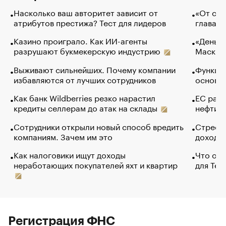
Насколько ваш авторитет зависит от
«От спо
атрибутов престижа? Тест для лидеров
глава к
Казино проиграло. Как ИИ-агенты
«Деньги
разрушают букмекерскую индустрию
Маск в 
Выживают сильнейших. Почему компании
Функции
избавляются от лучших сотрудников
основ э
Как банк Wildberries резко нарастил
ЕС раз
кредиты селлерам до атак на склады
нефти —
Сотрудники открыли новый способ вредить
Стресс 
компаниям. Зачем им это
доходов
Как налоговики ищут доходы
Что обв
неработающих покупателей яхт и квартир
для Tel
Регистрация ФНС