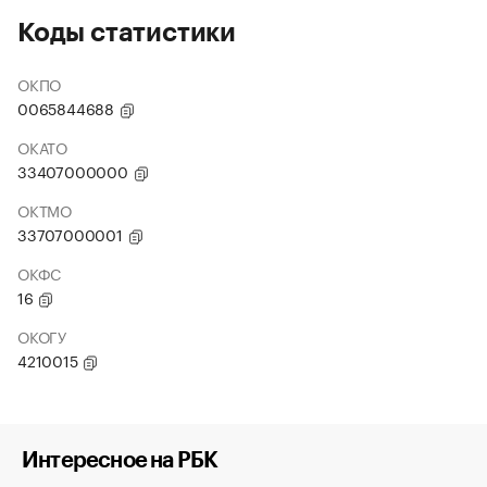
Коды статистики
ОКПО
0065844688
ОКАТО
33407000000
ОКТМО
33707000001
ОКФС
16
ОКОГУ
4210015
Интересное на РБК