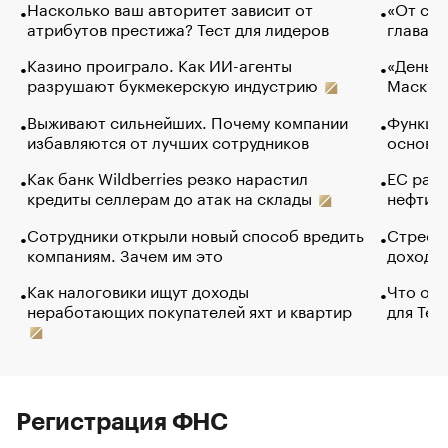
Насколько ваш авторитет зависит от
«От спо
атрибутов престижа? Тест для лидеров
глава к
Казино проиграло. Как ИИ-агенты
«Деньги
разрушают букмекерскую индустрию
Маск в 
Выживают сильнейших. Почему компании
Функции
избавляются от лучших сотрудников
основ э
Как банк Wildberries резко нарастил
ЕС раз
кредиты селлерам до атак на склады
нефти —
Сотрудники открыли новый способ вредить
Стресс 
компаниям. Зачем им это
доходов
Как налоговики ищут доходы
Что обв
неработающих покупателей яхт и квартир
для Tel
Регистрация ФНС