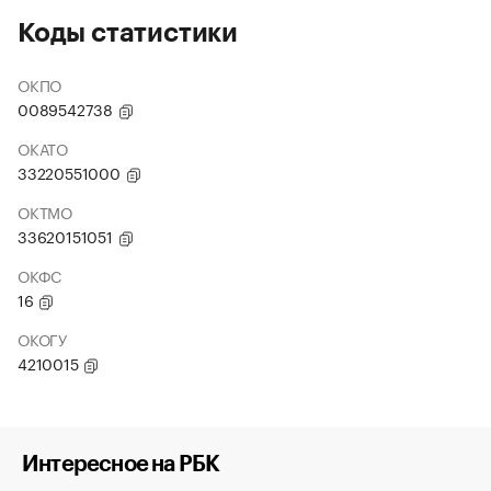
Коды статистики
ОКПО
0089542738
ОКАТО
33220551000
ОКТМО
33620151051
ОКФС
16
ОКОГУ
4210015
Интересное на РБК