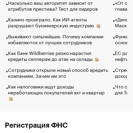
Насколько ваш авторитет зависит от
«От спо
атрибутов престижа? Тест для лидеров
глава к
Казино проиграло. Как ИИ-агенты
«Деньги
разрушают букмекерскую индустрию
Маск в 
Выживают сильнейших. Почему компании
Функции
избавляются от лучших сотрудников
основ э
Как банк Wildberries резко нарастил
ЕС раз
кредиты селлерам до атак на склады
нефти —
Сотрудники открыли новый способ вредить
Стресс 
компаниям. Зачем им это
доходов
Как налоговики ищут доходы
Что обв
неработающих покупателей яхт и квартир
для Tel
Регистрация ФНС