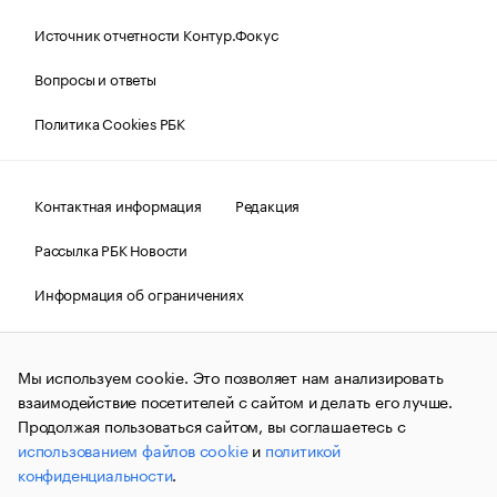
Источник отчетности Контур.Фокус
Вопросы и ответы
Политика Cookies РБК
Контактная информация
Редакция
Рассылка РБК Новости
Информация об ограничениях
Правовая информация
О соблюдении авторских прав
Мы используем cookie. Это позволяет нам анализировать
© АО «РОСБИЗНЕСКОНСАЛТИНГ»,
1995–2026.
Сообщения
и материалы информационного агентства «РБК»
взаимодействие посетителей с сайтом и делать его лучше.
(зарегистрировано Федеральной службой по надзору в сфере
Продолжая пользоваться сайтом, вы соглашаетесь с
связи, информационных технологий и массовых
использованием файлов cookie
и
политикой
коммуникаций (Роскомнадзор) 09.12.2015 за номером ИА
№ФС77-63848) сопровождаются пометкой «РБК». Отдельные
конфиденциальности
.
публикации могут содержать информацию,