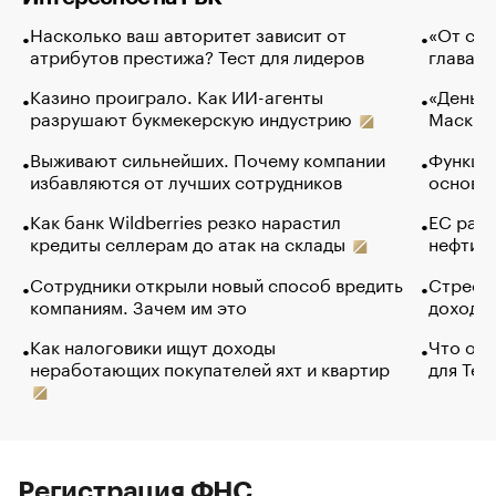
Насколько ваш авторитет зависит от
«От спо
атрибутов престижа? Тест для лидеров
глава к
Казино проиграло. Как ИИ-агенты
«Деньги
разрушают букмекерскую индустрию
Маск в 
Выживают сильнейших. Почему компании
Функции
избавляются от лучших сотрудников
основ э
Как банк Wildberries резко нарастил
ЕС раз
кредиты селлерам до атак на склады
нефти —
Сотрудники открыли новый способ вредить
Стресс 
компаниям. Зачем им это
доходов
Как налоговики ищут доходы
Что обв
неработающих покупателей яхт и квартир
для Tel
Регистрация ФНС