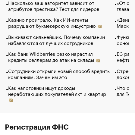
Насколько ваш авторитет зависит от
«От спо
атрибутов престижа? Тест для лидеров
глава к
Казино проиграло. Как ИИ-агенты
«Деньги
разрушают букмекерскую индустрию
Маск в 
Выживают сильнейших. Почему компании
Функции
избавляются от лучших сотрудников
основ э
Как банк Wildberries резко нарастил
ЕС раз
кредиты селлерам до атак на склады
нефти —
Сотрудники открыли новый способ вредить
Стресс 
компаниям. Зачем им это
доходов
Как налоговики ищут доходы
Что обв
неработающих покупателей яхт и квартир
для Tel
Регистрация ФНС