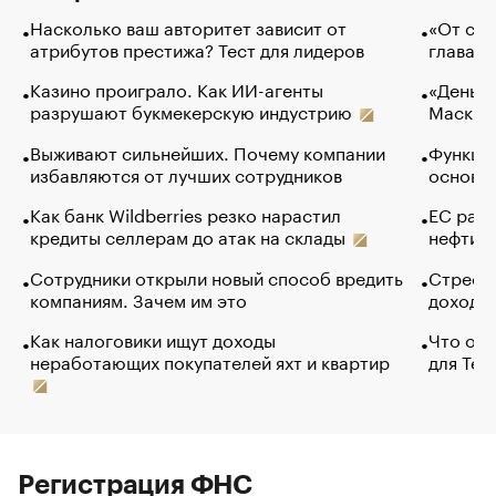
Насколько ваш авторитет зависит от
«От спо
атрибутов престижа? Тест для лидеров
глава к
Казино проиграло. Как ИИ-агенты
«Деньги
разрушают букмекерскую индустрию
Маск в 
Выживают сильнейших. Почему компании
Функции
избавляются от лучших сотрудников
основ э
Как банк Wildberries резко нарастил
ЕС раз
кредиты селлерам до атак на склады
нефти —
Сотрудники открыли новый способ вредить
Стресс 
компаниям. Зачем им это
доходов
Как налоговики ищут доходы
Что обв
неработающих покупателей яхт и квартир
для Tel
Регистрация ФНС