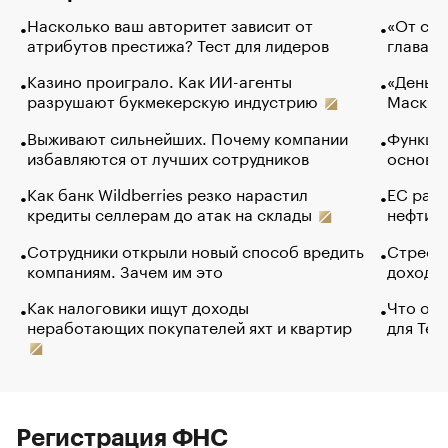
Насколько ваш авторитет зависит от
«От спо
атрибутов престижа? Тест для лидеров
глава к
Казино проиграло. Как ИИ-агенты
«Деньги
разрушают букмекерскую индустрию
Маск в 
Выживают сильнейших. Почему компании
Функции
избавляются от лучших сотрудников
основ э
Как банк Wildberries резко нарастил
ЕС раз
кредиты селлерам до атак на склады
нефти —
Сотрудники открыли новый способ вредить
Стресс 
компаниям. Зачем им это
доходов
Как налоговики ищут доходы
Что обв
неработающих покупателей яхт и квартир
для Tel
Регистрация ФНС