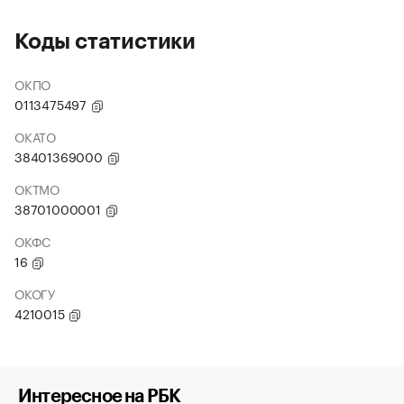
Коды статистики
ОКПО
0113475497
ОКАТО
38401369000
ОКТМО
38701000001
ОКФС
16
ОКОГУ
4210015
Интересное на РБК