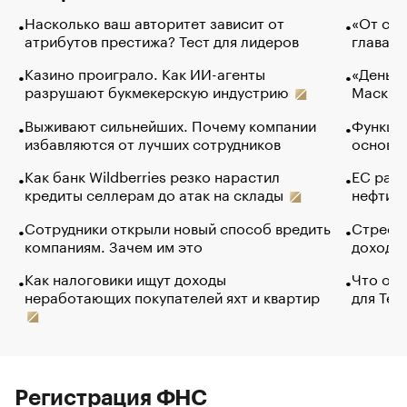
Насколько ваш авторитет зависит от
«От спо
атрибутов престижа? Тест для лидеров
глава к
Казино проиграло. Как ИИ-агенты
«Деньги
разрушают букмекерскую индустрию
Маск в 
Выживают сильнейших. Почему компании
Функции
избавляются от лучших сотрудников
основ э
Как банк Wildberries резко нарастил
ЕС раз
кредиты селлерам до атак на склады
нефти —
Сотрудники открыли новый способ вредить
Стресс 
компаниям. Зачем им это
доходов
Как налоговики ищут доходы
Что обв
неработающих покупателей яхт и квартир
для Tel
Регистрация ФНС