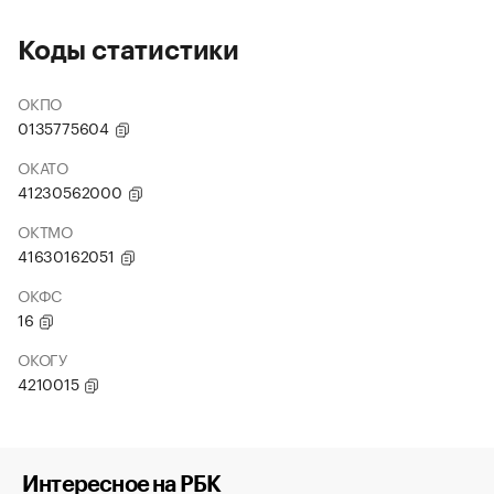
Коды статистики
ОКПО
0135775604
ОКАТО
41230562000
ОКТМО
41630162051
ОКФС
16
ОКОГУ
4210015
Интересное на РБК