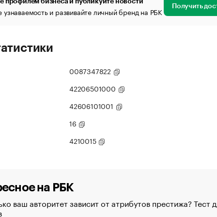
е профилем бизнеса и публикуйте новости
Получить дос
 узнаваемость и развивайте личный бренд на РБК
татистики
0087347822
42206501000
42606101001
16
4210015
есное на РБК
ко ваш авторитет зависит от атрибутов престижа? Тест д
в