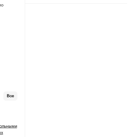
по
Все
польными
ых