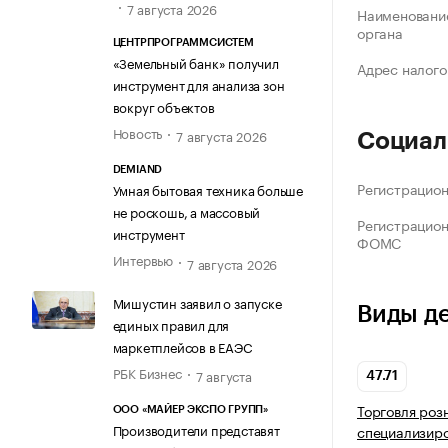
7 августа 2026
Наименование
органа
ЦЕНТРПРОГРАММСИСТЕМ
«Земельный банк» получил
Адрес налого
инструмент для анализа зон
вокруг объектов
Новость
7 августа 2026
Социал
DEMIAND
Регистрацио
Умная бытовая техника больше
не роскошь, а массовый
Регистрацио
инструмент
ФОМС
Интервью
7 августа 2026
Мишустин заявил о запуске
Виды д
единых правил для
маркетплейсов в ЕАЭС
РБК Бизнес
7 августа
47.71
Торговля роз
ООО «МАЙЕР ЭКСПО ГРУПП»
Производители представят
специализир