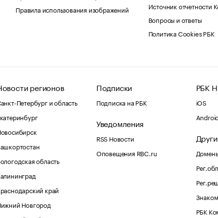
Источник отчетности 
Правила использования изображений
Вопросы и ответы
Политика Cookies РБК
Новости регионов
Подписки
РБК Н
анкт-Петербург и область
Подписка на РБК
iOS
катеринбург
Androi
Уведомления
Новосибирск
Други
RSS Новости
Башкортостан
Оповещения RBC.ru
Домены
ологодская область
Рег.об
Калининград
Рег.ре
раснодарский край
Знаком
Нижний Новгород
РБК Ко