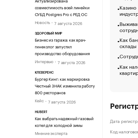
Актуализирована
Казино
совместимость всей линейки
индуст
СУБД Postgres Pro с РЕД ОС
Новость
Выжива
7 августа 2026
сотруд
ЗДОРОВЫЙ МИР
Как бан
Бизнес из гаража: как врач-
склады
гинеколог запустил
производство оборудования
Сотрудн
Интервью
7 августа 2026
Как нал
кварти
КЛЕВЕРЕНС
Бургер Кинг: как маркировка
Честный ЗНАК изменила работу
800 ресторанов
Кейс
7 августа 2026
Регист
HUBERT
Как выбрать надежный газовый
Дата регистр
котел для холодной зимы
Код налогово
Мнение эксперта