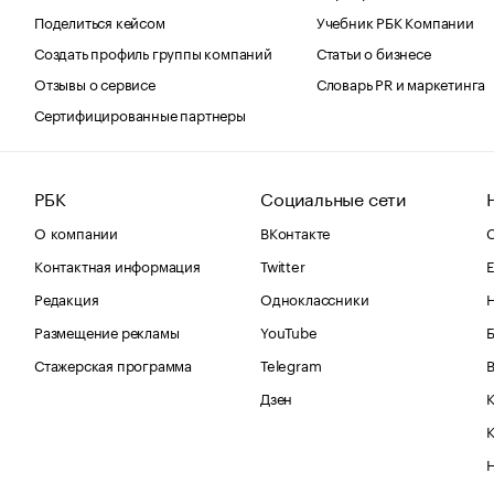
Поделиться кейсом
Учебник РБК Компании
Создать профиль группы компаний
Статьи о бизнесе
Отзывы о сервисе
Словарь PR и маркетинга
Сертифицированные партнеры
РБК
Социальные сети
О компании
ВКонтакте
С
Контактная информация
Twitter
Е
Редакция
Одноклассники
Размещение рекламы
YouTube
Стажерская программа
Telegram
В
Дзен
К