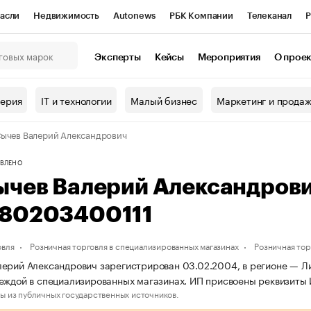
асли
Недвижимость
Autonews
РБК Компании
Телеканал
Р
К Курсы
РБК Life
Тренды
Визионеры
Национальные проекты
Эксперты
Кейсы
Мероприятия
О прое
онный клуб
Исследования
Кредитные рейтинги
Франшизы
Г
терия
IT и технологии
Малый бизнес
Маркетинг и прода
Проверка контрагентов
Политика
Экономика
Бизнес
ычев Валерий Александрович
ы
ВЛЕНО
ычев Валерий Александров
80203400111
овля
Розничная торговля в специализированных магазинах
Розничная то
ерий Александрович зарегистрирован 03.02.2004, в регионе — Лип
деждой в специализированных магазинах. ИП присвоены реквизи
ы из публичных государственных источников.