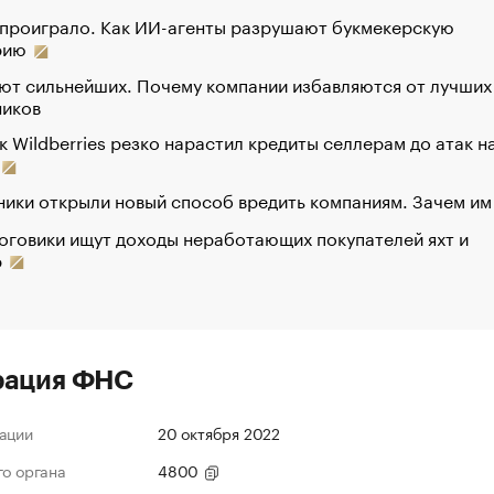
 проиграло. Как ИИ-агенты разрушают букмекерскую
рию
ют сильнейших. Почему компании избавляются от лучших
ников
к Wildberries резко нарастил кредиты селлерам до атак н
ики открыли новый способ вредить компаниям. Зачем им
оговики ищут доходы неработающих покупателей яхт и
р
рация ФНС
ации
20 октября 2022
го органа
4800