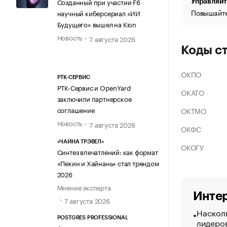
Созданный при участии F6
Управляйт
Повышайте
научный киберсериал «ИИ
Будущего» вышел на Kion
Новость
7 августа 2026
Коды с
ОКПО
РТК-СЕРВИС
РТК-Сервис и OpenYard
ОКАТО
заключили партнерское
соглашение
ОКТМО
Новость
7 августа 2026
ОКФС
«ЧАЙНА ТРЭВЕЛ»
ОКОГУ
Синтез впечатлений: как формат
«Пекин и Хайнань» стал трендом
2026
Мнение эксперта
Интер
7 августа 2026
Насколь
POSTGRES PROFESSIONAL
лидеро