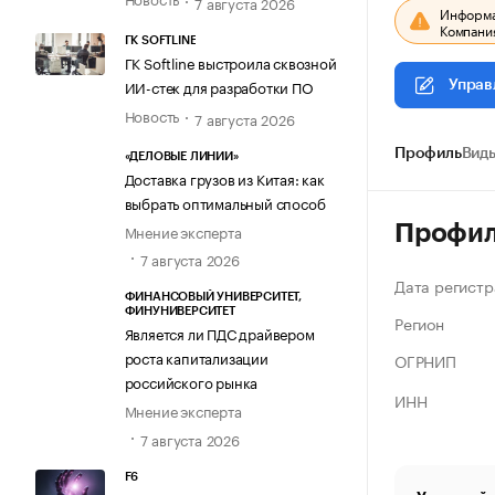
7 августа 2026
Информац
Компания
ГК SOFTLINE
ГК Softline выстроила сквозной
ИИ-стек для разработки ПО
Управ
Новость
7 августа 2026
Профиль
Виды
«ДЕЛОВЫЕ ЛИНИИ»
Доставка грузов из Китая: как
выбрать оптимальный способ
Профи
Мнение эксперта
7 августа 2026
Дата регистр
ФИНАНСОВЫЙ УНИВЕРСИТЕТ,
ФИНУНИВЕРСИТЕТ
Регион
Является ли ПДС драйвером
роста капитализации
ОГРНИП
российского рынка
ИНН
Мнение эксперта
7 августа 2026
F6