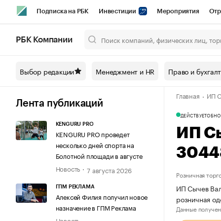
Подписка на РБК
Инвестиции
Мероприятия
Отр
Спорт
Школа управления РБК
РБК Образование
РБ
РБК Компании
Город
Стиль
Крипто
РБК Бизнес-среда
Дискусси
Выбор редакции
Менеджмент и HR
Право и бухгал
Спецпроекты СПб
Конференции СПб
Спецпроекты
Главная
ИП С
Технологии и медиа
Финансы
Рынок наличной валют
Лента публикаций
ДЕЙСТВУЕТ
ОБНО
KENGURU PRO
ИП С
KENGURU PRO проведет
несколько дней спорта на
3044
Болотной площади в августе
Новость
7 августа 2026
Розничная торг
ИП Сычев Вал
ГПМ РЕКЛАМА
Алексей Филия получил новое
розничная о
назначение в ГПМ Реклама
Данные получен
Новость