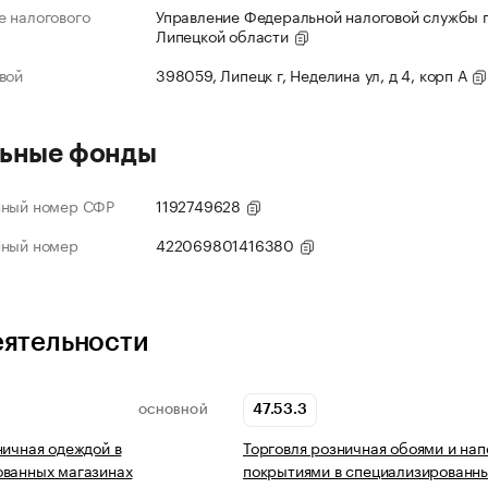
 налогового
Управление Федеральной налоговой службы 
Липецкой области
вой
398059, Липецк г, Неделина ул, д 4, корп А
ьные фонды
нный номер СФР
1192749628
нный номер
422069801416380
еятельности
47.53.3
ОСНОВНОЙ
ничная одеждой в
Торговля розничная обоями и на
ованных магазинах
покрытиями в специализированн