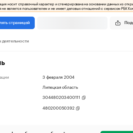
ия носит справочный характер и сгенерирована на основании данных из откр
 не является пользователем и не имеет деловых отношений с сервисом РБК Ко
Под
лять страницей
 деятельности
ль
ации
3 февраля 2004
Липецкая область
304480203400111
480200050392