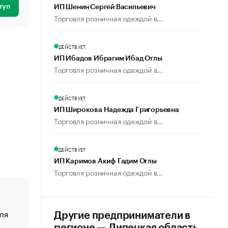
туп
ИП Шенин Сергей Васильевич
Торговля розничная одеждой в...
ДЕЙСТВУЕТ
ИП Ибадов Ибрагим Ибад Оглы
Торговля розничная одеждой в...
ДЕЙСТВУЕТ
ИП Широкова Надежда Григорьевна
Торговля розничная одеждой в...
ДЕЙСТВУЕТ
ИП Каримов Акиф Гадим Оглы
Торговля розничная одеждой в...
ля
«От спорта тело стареет иначе». Как живет глава ко
Другие предприниматели в
создавшей GTA