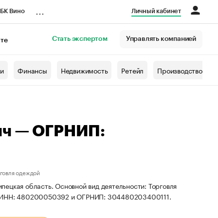
...
БК Вино
Личный кабинет
Стать экспертом
Управлять компанией
кте
азета
жи
Финансы
Недвижимость
Ретейл
Производство
ич — ОГРНИП:
рговля одеждой
ецкая область. Основной вид деятельности: Торговля
ты ИНН: 480200050392 и ОГРНИП: 304480203400111.