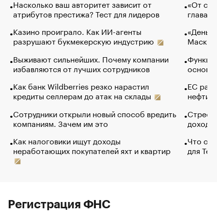
Насколько ваш авторитет зависит от
«От спо
атрибутов престижа? Тест для лидеров
глава к
Казино проиграло. Как ИИ-агенты
«Деньги
разрушают букмекерскую индустрию
Маск в 
Выживают сильнейших. Почему компании
Функции
избавляются от лучших сотрудников
основ э
Как банк Wildberries резко нарастил
ЕС раз
кредиты селлерам до атак на склады
нефти —
Сотрудники открыли новый способ вредить
Стресс 
компаниям. Зачем им это
доходов
Как налоговики ищут доходы
Что обв
неработающих покупателей яхт и квартир
для Tel
Регистрация ФНС