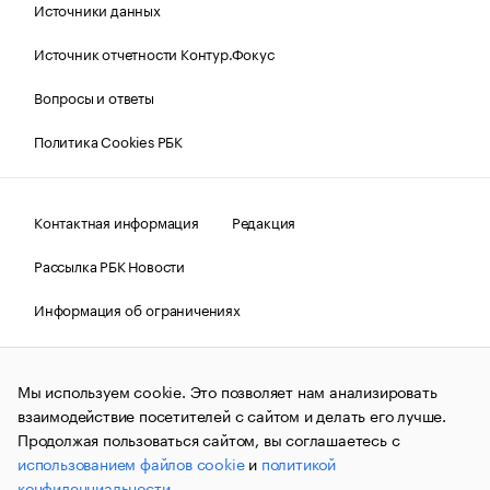
Источники данных
Источник отчетности Контур.Фокус
Вопросы и ответы
Политика Cookies РБК
Контактная информация
Редакция
Рассылка РБК Новости
Информация об ограничениях
Правовая информация
О соблюдении авторских прав
Мы используем cookie. Это позволяет нам анализировать
© АО «РОСБИЗНЕСКОНСАЛТИНГ»,
1995–2026.
Сообщения
и материалы информационного агентства «РБК»
взаимодействие посетителей с сайтом и делать его лучше.
(зарегистрировано Федеральной службой по надзору в сфере
Продолжая пользоваться сайтом, вы соглашаетесь с
связи, информационных технологий и массовых
использованием файлов cookie
и
политикой
коммуникаций (Роскомнадзор) 09.12.2015 за номером ИА
№ФС77-63848) сопровождаются пометкой «РБК». Отдельные
конфиденциальности
.