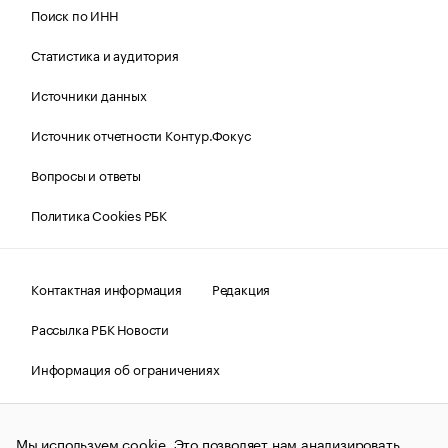
Поиск по ИНН
Статистика и аудитория
Источники данных
Источник отчетности Контур.Фокус
Вопросы и ответы
Политика Cookies РБК
Контактная информация
Редакция
Рассылка РБК Новости
Информация об ограничениях
Правовая информация
О соблюдении авторских прав
Мы используем cookie. Это позволяет нам анализировать
© АО «РОСБИЗНЕСКОНСАЛТИНГ»,
1995–2026.
Сообщения