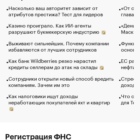
Насколько ваш авторитет зависит от
«От спо
атрибутов престижа? Тест для лидеров
глава к
Казино проиграло. Как ИИ-агенты
«Деньги
разрушают букмекерскую индустрию
Маск в 
Выживают сильнейших. Почему компании
Функции
избавляются от лучших сотрудников
основ э
Как банк Wildberries резко нарастил
ЕС раз
кредиты селлерам до атак на склады
нефти —
Сотрудники открыли новый способ вредить
Стресс 
компаниям. Зачем им это
доходов
Как налоговики ищут доходы
Что обв
неработающих покупателей яхт и квартир
для Tel
Регистрация ФНС