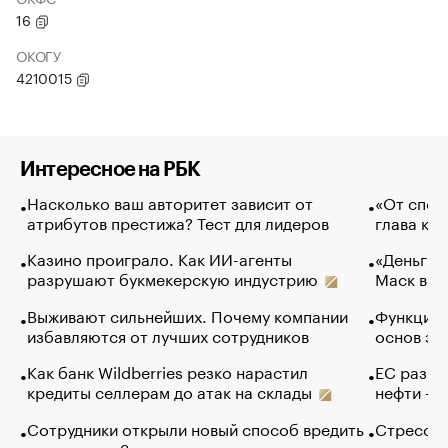
16
ОКОГУ
4210015
Интересное на РБК
Насколько ваш авторитет зависит от
«От спор
атрибутов престижа? Тест для лидеров
глава ко
Казино проиграло. Как ИИ-агенты
«Деньги б
разрушают букмекерскую индустрию
Маск в и
Выживают сильнейших. Почему компании
Функции 
избавляются от лучших сотрудников
основ эф
Как банк Wildberries резко нарастил
ЕС разре
кредиты селлерам до атак на склады
нефти — 
Сотрудники открыли новый способ вредить
Стресс о
компаниям. Зачем им это
доходов 