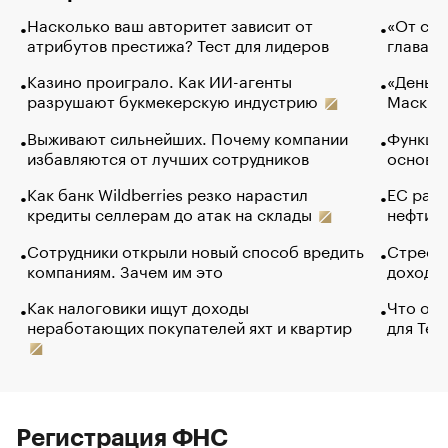
Насколько ваш авторитет зависит от
«От спо
атрибутов престижа? Тест для лидеров
глава к
Казино проиграло. Как ИИ-агенты
«Деньги
разрушают букмекерскую индустрию
Маск в 
Выживают сильнейших. Почему компании
Функции
избавляются от лучших сотрудников
основ э
Как банк Wildberries резко нарастил
ЕС раз
кредиты селлерам до атак на склады
нефти —
Сотрудники открыли новый способ вредить
Стресс 
компаниям. Зачем им это
доходов
Как налоговики ищут доходы
Что обв
неработающих покупателей яхт и квартир
для Tel
Регистрация ФНС