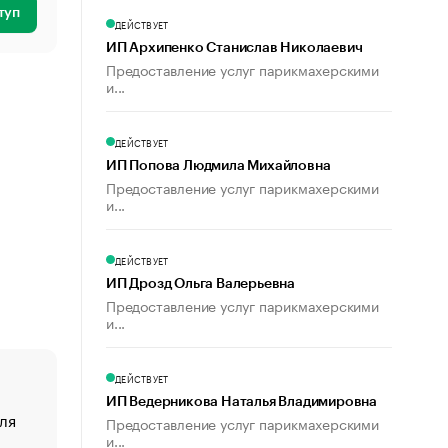
туп
ДЕЙСТВУЕТ
ИП Архипенко Станислав Николаевич
Предоставление услуг парикмахерскими
и...
ДЕЙСТВУЕТ
ИП Попова Людмила Михайловна
Предоставление услуг парикмахерскими
и...
ДЕЙСТВУЕТ
ИП Дрозд Ольга Валерьевна
Предоставление услуг парикмахерскими
и...
ДЕЙСТВУЕТ
ИП Ведерникова Наталья Владимировна
ля
«От спорта тело стареет иначе». Как живет глава ко
Предоставление услуг парикмахерскими
создавшей GTA
и...