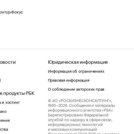
Контур.Фокус
овости
Юридическая информация
Информация об ограничениях
d
Правовая информация
О соблюдении авторских прав
е продукты РБК
© АО «РОСБИЗНЕСКОНСАЛТИНГ»,
 и хостинг
1995–2026.
Сообщения и материалы
информационного агентства «РБК»
лако
(зарегистрировано Федеральной
службой по надзору в сфере связи,
шения
информационных технологий
ства
и массовых коммуникаций
(Роскомнадзор) 09.12.2015 за номером