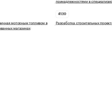
принадлежностями в специализи
41.10
ничная моторным топливом в
Разработка строительных проект
ованных магазинах