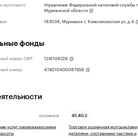
 налогового
Управление Федеральной налоговой службы 
Мурманской области
вой
183038, Мурманск г, Комсомольская ул, д 4
ьные фонды
нный номер СФР
1241106226
нный номер
474010400087658
еятельности
45.40.2
ОСНОВНОЙ
ие услуг парикмахерскими
Торговля розничная мотоциклами,
расоты
деталями, составными частями и