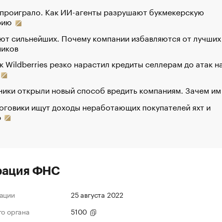
 проиграло. Как ИИ-агенты разрушают букмекерскую
рию
ют сильнейших. Почему компании избавляются от лучших
ников
к Wildberries резко нарастил кредиты селлерам до атак н
ики открыли новый способ вредить компаниям. Зачем им
оговики ищут доходы неработающих покупателей яхт и
р
рация ФНС
ации
25 августа 2022
го органа
5100