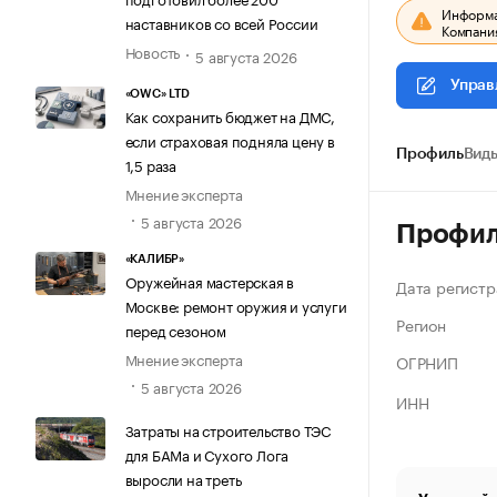
Информац
наставников со всей России
Компания
Новость
5 августа 2026
Управ
«OWC» LTD
Как сохранить бюджет на ДМС,
если страховая подняла цену в
Профиль
Виды
1,5 раза
Мнение эксперта
5 августа 2026
Профи
«КАЛИБР»
Оружейная мастерская в
Дата регистр
Москве: ремонт оружия и услуги
Регион
перед сезоном
Мнение эксперта
ОГРНИП
5 августа 2026
ИНН
Затраты на строительство ТЭС
для БАМа и Сухого Лога
выросли на треть