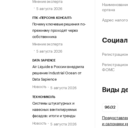
Мнение эксперта
Наименование
5 августа 2026
органа
ГПК «ПЕРСОНА КОНСАЛТ»
Адрес налого
Почему ключевые решения по-
прежнему проходят через
собственника
Социал
Мнение эксперта
5 августа 2026
Регистрацио
DATA SAPIENCE
Регистрацио
Air Liquide в России внедрила
ФОМС
решение Industrial Ocean от
Data Sapience
Новость
5 августа 2026
Виды д
ТЕХНОНИКОЛЬ
Системы штукатурных и
96.02
навесных вентилируемых
фасадов: итоги и тренды
Предоставлен
Новость
и салонами к
5 августа 2026