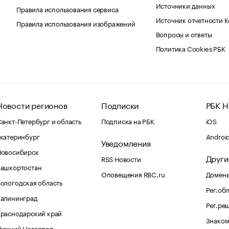
Источники данных
Правила использования сервиса
Источник отчетности 
Правила использования изображений
Вопросы и ответы
Политика Cookies РБК
Новости регионов
Подписки
РБК Н
анкт-Петербург и область
Подписка на РБК
iOS
катеринбург
Androi
Уведомления
Новосибирск
Други
RSS Новости
Башкортостан
Оповещения RBC.ru
Домены
ологодская область
Рег.об
Калининград
Рег.ре
раснодарский край
Знаком
Нижний Новгород