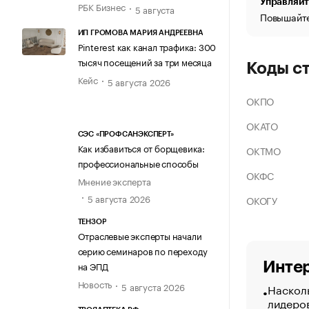
Управляйт
РБК Бизнес
5 августа
Повышайте
ИП ГРОМОВА МАРИЯ АНДРЕЕВНА
Pinterest как канал трафика: 300
тысяч посещений за три месяца
Коды с
Кейс
5 августа 2026
ОКПО
ОКАТО
СЭС «ПРОФСАНЭКСПЕРТ»
Как избавиться от борщевика:
ОКТМО
профессиональные способы
ОКФС
Мнение эксперта
5 августа 2026
ОКОГУ
ТЕНЗОР
Отраслевые эксперты начали
серию семинаров по переходу
Интер
на ЭПД
Новость
5 августа 2026
Насколь
лидеро