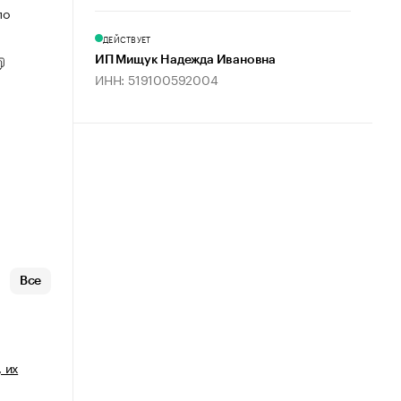
по
ДЕЙСТВУЕТ
ИП Мищук Надежда Ивановна
ИНН: 519100592004
Все
 их