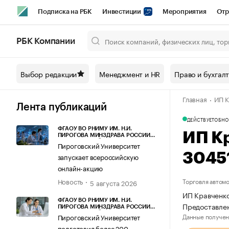
Подписка на РБК
Инвестиции
Мероприятия
Отр
Спорт
Школа управления РБК
РБК Образование
РБ
РБК Компании
Город
Стиль
Крипто
РБК Бизнес-среда
Дискусси
Выбор редакции
Менеджмент и HR
Право и бухгал
Спецпроекты СПб
Конференции СПб
Спецпроекты
Главная
ИП К
Технологии и медиа
Финансы
Рынок наличной валют
Лента публикаций
ДЕЙСТВУЕТ
ОБНО
ФГАОУ ВО РНИМУ ИМ. Н.И.
ИП К
ПИРОГОВА МИНЗДРАВА РОССИИ
(ПИРОГОВСКИЙ УНИВЕРСИТЕТ)
Пироговский Университет
3045
запускает всероссийскую
онлайн-акцию
Новость
Торговля автом
5 августа 2026
ИП Кравченко
ФГАОУ ВО РНИМУ ИМ. Н.И.
Предоставлен
ПИРОГОВА МИНЗДРАВА РОССИИ
(ПИРОГОВСКИЙ УНИВЕРСИТЕТ)
Данные получен
Пироговский Университет
подготовил более 200