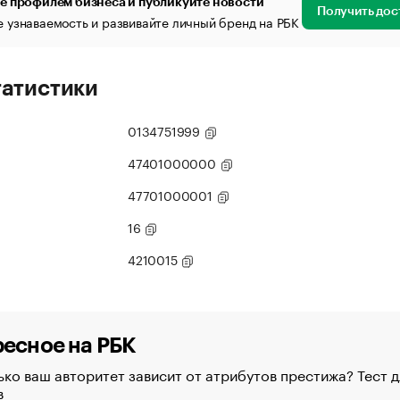
е профилем бизнеса и публикуйте новости
Получить дос
 узнаваемость и развивайте личный бренд на РБК
татистики
0134751999
47401000000
47701000001
16
4210015
есное на РБК
ко ваш авторитет зависит от атрибутов престижа? Тест д
в