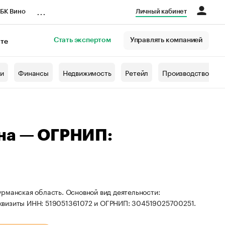
...
БК Вино
Личный кабинет
Стать экспертом
Управлять компанией
кте
азета
жи
Финансы
Недвижимость
Ретейл
Производство
вна — ОГРНИП:
рманская область. Основной вид деятельности:
еквизиты ИНН: 519051361072 и ОГРНИП: 304519025700251.