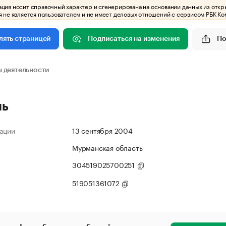
ия носит справочный характер и сгенерирована на основании данных из откр
 не является пользователем и не имеет деловых отношений с сервисом РБК Ко
Подписаться на изменения
По
лять страницей
 деятельности
ль
ации
13 сентября 2004
Мурманская область
304519025700251
519051361072