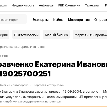
асли
Недвижимость
Autonews
РБК Компании
Телеканал
Р
К Курсы
РБК Life
Тренды
Визионеры
Национальные проекты
Эксперты
Кейсы
Мероприятия
О прое
онный клуб
Исследования
Кредитные рейтинги
Франшизы
Г
терия
IT и технологии
Малый бизнес
Маркетинг и прода
Проверка контрагентов
Политика
Экономика
Бизнес
равченко Екатерина Ивановна
ы
ВЛЕНО
равченко Екатерина Ивано
19025700251
обилями и автосервис
Торговля мотоциклами
 Екатерина Ивановна зарегистрирован 13.09.2004, в регионе — Му
ие услуг парикмахерскими и салонами красоты. ИП присвоены р
ы из публичных государственных источников.