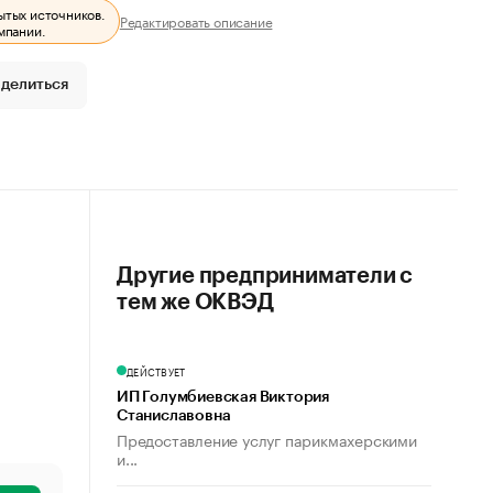
ытых источников.
Редактировать описание
мпании.
делиться
Другие предприниматели с
тем же ОКВЭД
ДЕЙСТВУЕТ
ИП Голумбиевская Виктория
Станиславовна
Предоставление услуг парикмахерскими
и...