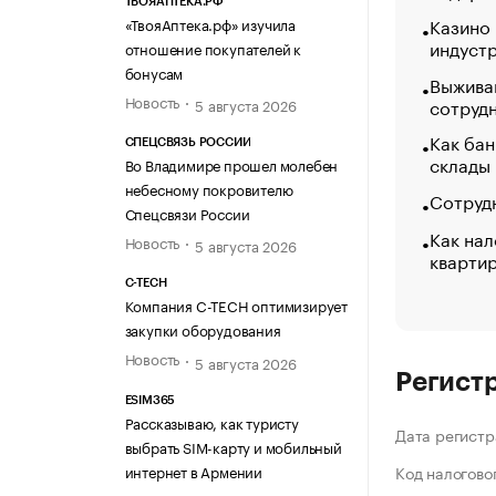
ТВОЯАПТЕКА.РФ
Казино
«ТвояАптека.рф» изучила
индуст
отношение покупателей к
бонусам
Выжива
Новость
сотруд
5 августа 2026
Как бан
СПЕЦСВЯЗЬ РОССИИ
склады
Во Владимире прошел молебен
небесному покровителю
Сотрудн
Спецсвязи России
Как нал
Новость
5 августа 2026
кварти
C-TECH
Компания C-TECH оптимизирует
закупки оборудования
Новость
5 августа 2026
Регист
ESIM365
Рассказываю, как туристу
Дата регистр
выбрать SIM-карту и мобильный
интернет в Армении
Код налогово