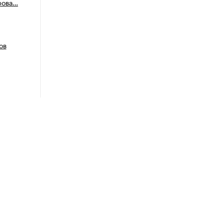
рова…
ов