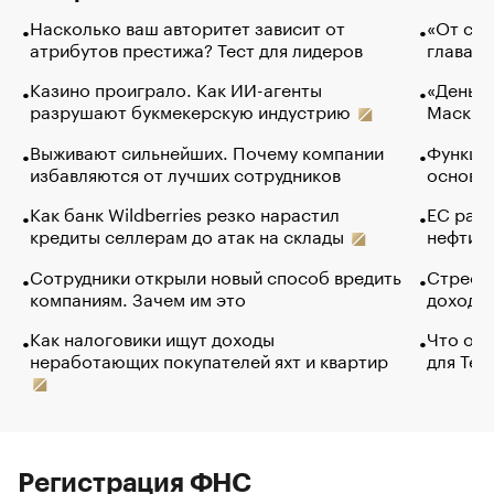
Насколько ваш авторитет зависит от
«От спо
атрибутов престижа? Тест для лидеров
глава к
Казино проиграло. Как ИИ-агенты
«Деньги
разрушают букмекерскую индустрию
Маск в 
Выживают сильнейших. Почему компании
Функции
избавляются от лучших сотрудников
основ э
Как банк Wildberries резко нарастил
ЕС раз
кредиты селлерам до атак на склады
нефти —
Сотрудники открыли новый способ вредить
Стресс 
компаниям. Зачем им это
доходов
Как налоговики ищут доходы
Что обв
неработающих покупателей яхт и квартир
для Tel
Регистрация ФНС