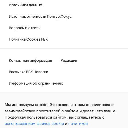
Источники данных
Источник отчетности Контур.Фокус
Вопросы и ответы
Политика Cookies РБК
Контактная информация
Редакция
Рассылка РБК Новости
Информация об ограничениях
Правовая информация
О соблюдении авторских прав
Мы используем cookie. Это позволяет нам анализировать
© АО «РОСБИЗНЕСКОНСАЛТИНГ»,
1995–2026.
Сообщения
и материалы информационного агентства «РБК»
взаимодействие посетителей с сайтом и делать его лучше.
(зарегистрировано Федеральной службой по надзору в сфере
Продолжая пользоваться сайтом, вы соглашаетесь с
связи, информационных технологий и массовых
использованием файлов cookie
и
политикой
коммуникаций (Роскомнадзор) 09.12.2015 за номером ИА
№ФС77-63848) сопровождаются пометкой «РБК». Отдельные