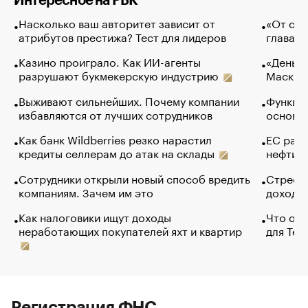
Интересное на РБК
Насколько ваш авторитет зависит от
«От спо
атрибутов престижа? Тест для лидеров
глава к
Казино проиграло. Как ИИ-агенты
«Деньги
разрушают букмекерскую индустрию
Маск в 
Выживают сильнейших. Почему компании
Функции
избавляются от лучших сотрудников
основ э
Как банк Wildberries резко нарастил
ЕС раз
кредиты селлерам до атак на склады
нефти —
Сотрудники открыли новый способ вредить
Стресс 
компаниям. Зачем им это
доходов
Как налоговики ищут доходы
Что обв
неработающих покупателей яхт и квартир
для Tel
Регистрация ФНС