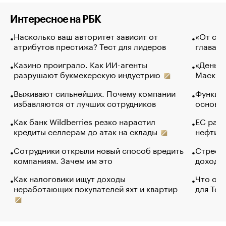
Интересное на РБК
Насколько ваш авторитет зависит от
«От спо
атрибутов престижа? Тест для лидеров
глава к
Казино проиграло. Как ИИ-агенты
«Деньги
разрушают букмекерскую индустрию
Маск в 
Выживают сильнейших. Почему компании
Функции
избавляются от лучших сотрудников
основ э
Как банк Wildberries резко нарастил
ЕС раз
кредиты селлерам до атак на склады
нефти —
Сотрудники открыли новый способ вредить
Стресс 
компаниям. Зачем им это
доходов
Как налоговики ищут доходы
Что обв
неработающих покупателей яхт и квартир
для Tel