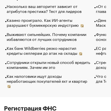
Насколько ваш авторитет зависит от
«От спо
атрибутов престижа? Тест для лидеров
глава к
Казино проиграло. Как ИИ-агенты
«Деньги
разрушают букмекерскую индустрию
Маск в 
Выживают сильнейших. Почему компании
Функции
избавляются от лучших сотрудников
основ э
Как банк Wildberries резко нарастил
ЕС раз
кредиты селлерам до атак на склады
нефти —
Сотрудники открыли новый способ вредить
Стресс 
компаниям. Зачем им это
доходов
Как налоговики ищут доходы
Что обв
неработающих покупателей яхт и квартир
для Tel
Регистрация ФНС