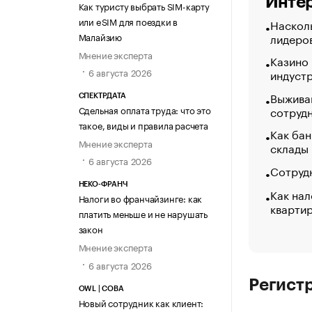
Интер
Как туристу выбрать SIM-карту
или eSIM для поездки в
Насколь
Малайзию
лидеро
Мнение эксперта
Казино
6 августа 2026
индуст
Выжива
СПЕКТРДАТА
сотруд
Сдельная оплата труда: что это
такое, виды и правила расчета
Как бан
Мнение эксперта
склады
6 августа 2026
Сотрудн
НЕКО-ФРАНЧ
Как нал
Налоги во франчайзинге: как
кварти
платить меньше и не нарушать
закон
Мнение эксперта
6 августа 2026
Регист
OWL | СОВА
Новый сотрудник как клиент: