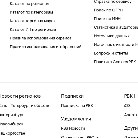
Справка по сервису
Каталог по регионам
Поиск по ОГРН
Каталог по категориям
Поиск по ИНН
Каталог торговых марок
Статистика и аудитори
Каталог ИП по регионам
Источники данных
Правила использования сервиса
Источник отчетности 
Правила использования изображений
Вопросы и ответы
Политика Cookies РБК
Новости регионов
Подписки
РБК Н
анкт-Петербург и область
Подписка на РБК
iOS
катеринбург
Androi
Уведомления
Новосибирск
Други
RSS Новости
Башкортостан
Оповещения RBC.ru
Домены