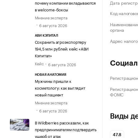
Дата регистр
почему компании вкладываются
в welcome-боксы
Код налогово
Мнение эксперта
Наименование
6 августа 2026
органа
АВИ КЭПИТАЛ
Адрес налого
Сохранить агроэкспортеру
194,5 млн рублей: кейс «АВИ
Кэпитал»
Социал
Кейс
6 августа 2026
НОВАЯ АНАТОМИЯ
Регистрацио
Мужчины пришли к
косметологу: как выглядит
Регистрацио
ФОМС
новый пациент
Мнение эксперта
6 августа 2026
Виды д
В Wildberries рассказали, как
предпринимателям подтвердить
ущерб от атак
47.8