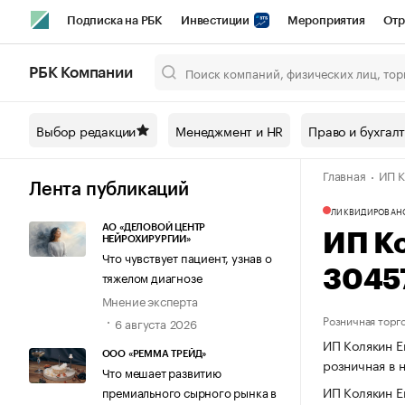
Подписка на РБК
Инвестиции
Мероприятия
Отр
Спорт
Школа управления РБК
РБК Образование
РБ
РБК Компании
Город
Стиль
Крипто
РБК Бизнес-среда
Дискусси
Выбор редакции
Менеджмент и HR
Право и бухгал
Спецпроекты СПб
Конференции СПб
Спецпроекты
Главная
ИП К
Технологии и медиа
Финансы
Рынок наличной валют
Лента публикаций
ЛИКВИДИРОВАН
АО «ДЕЛОВОЙ ЦЕНТР
ИП К
НЕЙРОХИРУРГИИ»
Что чувствует пациент, узнав о
3045
тяжелом диагнозе
Мнение эксперта
Розничная торг
6 августа 2026
ИП Колякин Е
ООО «РЕММА ТРЕЙД»
розничная в 
Что мешает развитию
ИП Колякин Е
премиального сырного рынка в