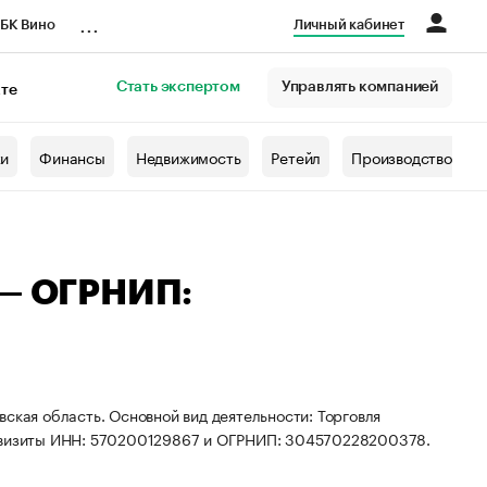
...
БК Вино
Личный кабинет
Стать экспертом
Управлять компанией
кте
азета
жи
Финансы
Недвижимость
Ретейл
Производство
 — ОГРНИП:
ская область. Основной вид деятельности: Торговля
еквизиты ИНН: 570200129867 и ОГРНИП: 304570228200378.