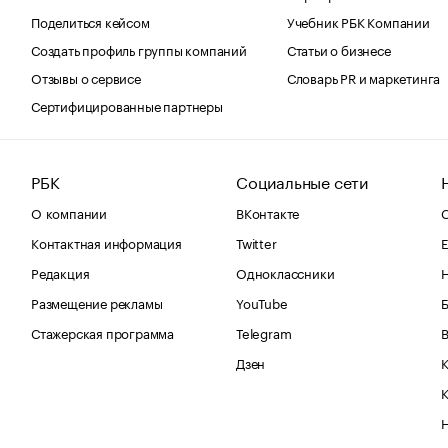
Поделиться кейсом
Учебник РБК Компании
Создать профиль группы компаний
Статьи о бизнесе
Отзывы о сервисе
Словарь PR и маркетинга
Сертифицированные партнеры
РБК
Социальные сети
О компании
ВКонтакте
С
Контактная информация
Twitter
Е
Редакция
Одноклассники
Размещение рекламы
YouTube
Стажерская программа
Telegram
В
Дзен
К