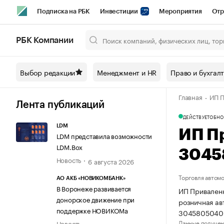
Подписка на РБК
Инвестиции
Мероприятия
Отр
Спорт
Школа управления РБК
РБК Образование
РБ
РБК Компании
Город
Стиль
Крипто
РБК Бизнес-среда
Дискусси
Выбор редакции
Менеджмент и HR
Право и бухгал
Спецпроекты СПб
Конференции СПб
Спецпроекты
Главная
ИП П
Технологии и медиа
Финансы
Рынок наличной валют
Лента публикаций
ДЕЙСТВУЕТ
ОБНО
LDM
ИП П
LDM представила возможности
LDM.Box
3045
Новость
6 августа 2026
Торговля автом
АО АКБ «НОВИКОМБАНК»
В Воронеже развивается
ИП Приваленк
донорское движение при
розничная ав
поддержке НОВИКОМа
3045805040
Данные получен
Новость