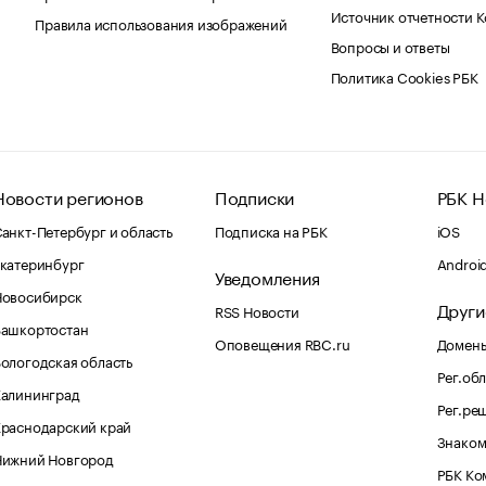
Источник отчетности 
Правила использования изображений
Вопросы и ответы
Политика Cookies РБК
Новости регионов
Подписки
РБК Н
анкт-Петербург и область
Подписка на РБК
iOS
катеринбург
Androi
Уведомления
Новосибирск
Други
RSS Новости
Башкортостан
Оповещения RBC.ru
Домены
ологодская область
Рег.об
Калининград
Рег.ре
раснодарский край
Знаком
Нижний Новгород
РБК Ко