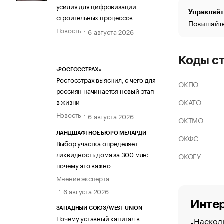
усилия для цифровизации
Управляйт
строительных процессов
Повышайте
Новость
6 августа 2026
Коды с
«РОСГОССТРАХ»
Росгосстрах выяснил, с чего для
ОКПО
россиян начинается новый этап
ОКАТО
в жизни
Новость
6 августа 2026
ОКТМО
ЛАНДШАФТНОЕ БЮРО МЕЛАРДИ
ОКФС
Выбор участка определяет
ликвидность дома за 300 млн:
ОКОГУ
почему это важно
Мнение эксперта
6 августа 2026
Интер
ЗАПАДНЫЙ СОЮЗ/WEST UNION
Почему уставный капитал в
Насколь