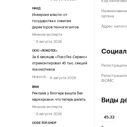
Код налогово
НАКД
Наименование
Инверсия власти: от
органа
государства к советам
Адрес налого
директоров техногигантов
Мнение эксперта
6 августа 2026
Социал
ООО «ЛОКОТЕХ»
За 6 месяцев «ЛокоТех-Сервис»
отремонтировал 45 тыс. секций
Регистрацио
локомотивов
Регистрацио
Новость
6 августа 2026
ФОМС
BNW
Реклама у блогера вышла без
маркировки: что теперь делать
Виды д
Мнение эксперта
6 августа 2026
45.32
CODE-TOP.SHOP