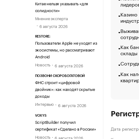
Китае нельзя указывать «для
лидеро
солидности»
Казино
Мнение эксперта
индуст
6 августа 2026
Выжива
сотруд
RESTORE:
Пользователи Apple не уходят из
Как бан
экосистемы, но рассматривают
склады
Android
Сотрудн
Новость
6 августа 2026
Как нал
ПОЗВОНИ СКОРОБОГАТОВОЙ
кварти
ФНС строит «цифровой
двойник»: как находят скрытые
доходы
Интервью
6 августа 2026
Регист
VOXYS
ScriptBuilder получил
Дата регистр
сертификат «Сделано в России»
Новость
6 августа 2026