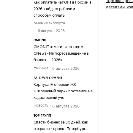
Торговля роз
Как оплатить чат GPT в России в
деталями, уз
2026: гайд по рабочим
способам оплаты
Мнение эксперта
6 августа 2026
GMONIT
GMONIT отметили на карте
CNews «Импортозамещение в
банках — 2026»
Новость
6 августа 2026
AFI DEVELOPMENT
Корпуса IV очереди ЖК
«Сиреневый парк» поставили на
кадастровый учет
Новость
6 августа 2026
ТОР ГРУПП
Спасти бизнес за 30 дней: как
сохранить проект Петербурга