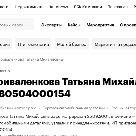
асли
Недвижимость
Autonews
РБК Компании
Телеканал
Р
К Курсы
РБК Life
Тренды
Визионеры
Национальные проекты
Эксперты
Кейсы
Мероприятия
О прое
онный клуб
Исследования
Кредитные рейтинги
Франшизы
Г
терия
IT и технологии
Малый бизнес
Маркетинг и прода
Проверка контрагентов
Политика
Экономика
Бизнес
риваленкова Татьяна Михайловна
ы
ВЛЕНО
риваленкова Татьяна Миха
80504000154
обилями и автосервис
Торговля автомобильными деталями
Розничная тор
ова Татьяна Михайловна зарегистрирован 25.09.2001, в регионе — 
томобильными деталями, узлами и принадлежностями. ИП присво
00154.
ы из публичных государственных источников.