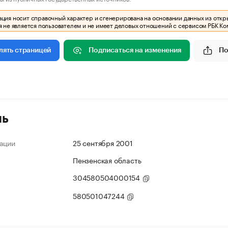
ия носит справочный характер и сгенерирована на основании данных из откр
 не является пользователем и не имеет деловых отношений с сервисом РБК Ко
Подписаться на изменения
По
лять страницей
ль
ации
25 сентября 2001
Пензенская область
304580504000154
580501047244