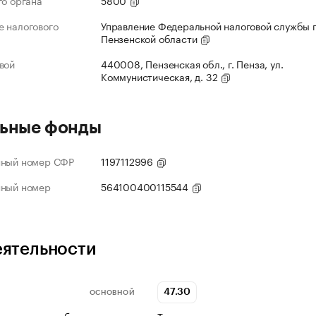
го органа
5800
 налогового
Управление Федеральной налоговой службы 
Пензенской области
вой
440008, Пензенская обл., г. Пенза, ул.
Коммунистическая, д. 32
ьные фонды
нный номер СФР
1197112996
нный номер
564100400115544
еятельности
47.30
ОСНОВНОЙ