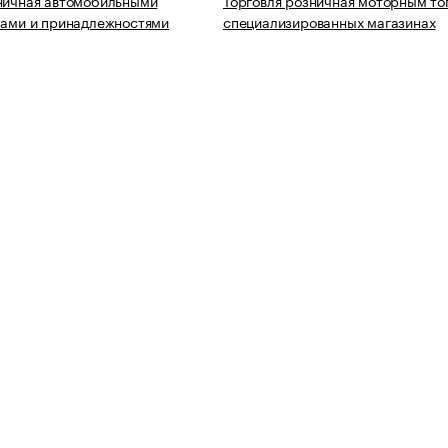
ничная автомобильными
Торговля розничная моторным то
лами и принадлежностями
специализированных магазинах