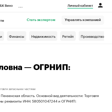
...
БК Вино
Личный кабинет
Стать экспертом
Управлять компанией
кте
азета
жи
Финансы
Недвижимость
Ретейл
Производство
йловна — ОГРНИП:
говля запасными частями
Пензенская область. Основной вид деятельности: Торговля
ены реквизиты ИНН: 580501047244 и ОГРНИП: