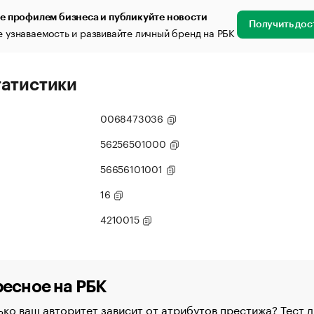
е профилем бизнеса и публикуйте новости
Получить дос
 узнаваемость и развивайте личный бренд на РБК
татистики
0068473036
56256501000
56656101001
16
4210015
есное на РБК
ко ваш авторитет зависит от атрибутов престижа? Тест д