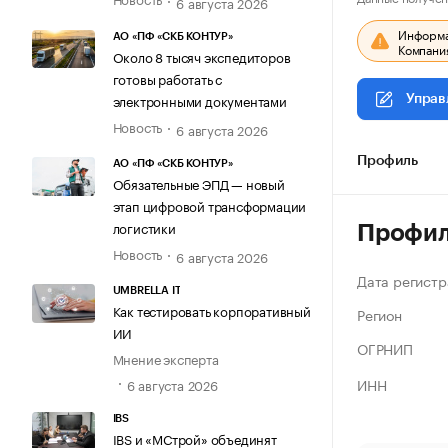
6 августа 2026
Информац
АО «ПФ «СКБ КОНТУР»
Компания
Около 8 тысяч экспедиторов
готовы работать с
электронными документами
Управ
Новость
6 августа 2026
Профиль
АО «ПФ «СКБ КОНТУР»
Обязательные ЭПД — новый
этап цифровой трансформации
логистики
Профи
Новость
6 августа 2026
Дата регистр
UMBRELLA IT
Как тестировать корпоративный
Регион
ИИ
ОГРНИП
Мнение эксперта
ИНН
6 августа 2026
IBS
IBS и «МСтрой» объединят