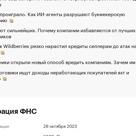
в
 проиграло. Как ИИ-агенты разрушают букмекерскую
рию
ют сильнейших. Почему компании избавляются от лучших
ников
к Wildberries резко нарастил кредиты селлерам до атак н
ики открыли новый способ вредить компаниям. Зачем им
оговики ищут доходы неработающих покупателей яхт и
р
рация ФНС
ации
26 октября 2023