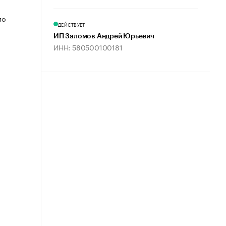
по
ДЕЙСТВУЕТ
ИП Заломов Андрей Юрьевич
ИНН: 580500100181