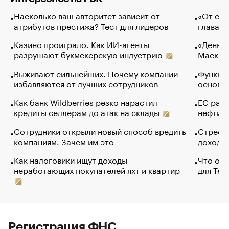
Насколько ваш авторитет зависит от
«От спо
атрибутов престижа? Тест для лидеров
глава к
Казино проиграло. Как ИИ-агенты
«Деньги
разрушают букмекерскую индустрию
Маск в 
Выживают сильнейших. Почему компании
Функции
избавляются от лучших сотрудников
основ э
Как банк Wildberries резко нарастил
ЕС раз
кредиты селлерам до атак на склады
нефти —
Сотрудники открыли новый способ вредить
Стресс 
компаниям. Зачем им это
доходов
Как налоговики ищут доходы
Что обв
неработающих покупателей яхт и квартир
для Tel
Регистрация ФНС