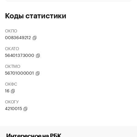
Коды статистики
ОКПО
0083649212
ОКАТО
56401373000
ОКТМО
56701000001
ОКФС
16
ОКОГУ
4210015
Интересное на РБК