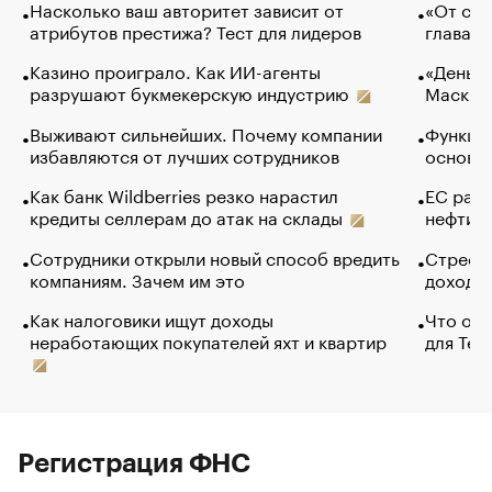
Насколько ваш авторитет зависит от
«От спо
атрибутов престижа? Тест для лидеров
глава к
Казино проиграло. Как ИИ-агенты
«Деньги
разрушают букмекерскую индустрию
Маск в 
Выживают сильнейших. Почему компании
Функции
избавляются от лучших сотрудников
основ э
Как банк Wildberries резко нарастил
ЕС раз
кредиты селлерам до атак на склады
нефти —
Сотрудники открыли новый способ вредить
Стресс 
компаниям. Зачем им это
доходов
Как налоговики ищут доходы
Что обв
неработающих покупателей яхт и квартир
для Tel
Регистрация ФНС