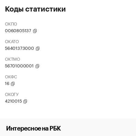
Коды статистики
ОКПО
0060805137
ОКАТО
56401373000
ОКТМО
56701000001
ОКФС
16
ОКОГУ
4210015
Интересное на РБК