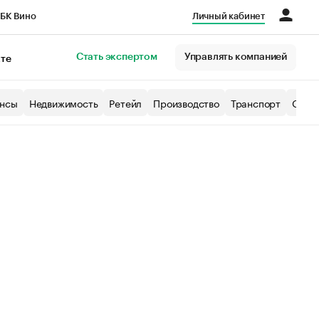
БК Вино
Личный кабинет
Город
Стать экспертом
Управлять компанией
кте
нсы
Недвижимость
Ретейл
Производство
Транспорт
Образ