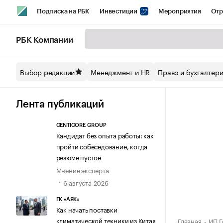
Подписка на РБК
Инвестиции
Мероприятия
Отр
Спорт
Школа управления РБК
РБК Образование
РБ
РБК Компании
Стиль
Крипто
РБК Бизнес-среда
Дискуссионный кл
Выбор редакции
Менеджмент и HR
Право и бухгалтер
Спецпроекты СПб
Конференции СПб
Спецпроекты
Технологии и медиа
Финансы
Рынок наличной валют
Лента публикаций
CENTICORE GROUP
Кандидат без опыта работы: как
пройти собеседование, когда
резюме пустое
Мнение эксперта
6 августа 2026
ГК «АЯК»
Как начать поставки
климатической техники из Китая
Главная
ИП Г