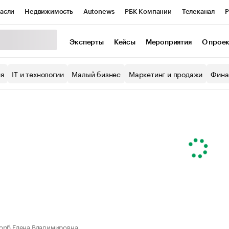
асли
Недвижимость
Autonews
РБК Компании
Телеканал
Р
К Курсы
РБК Life
Тренды
Визионеры
Национальные проекты
Эксперты
Кейсы
Мероприятия
О прое
уб
Исследования
Кредитные рейтинги
Франшизы
Газета
ия
IT и технологии
Малый бизнес
Маркетинг и продажи
Фина
Проверка контрагентов
Политика
Экономика
Бизнес
ы
орб Елена Владимировна