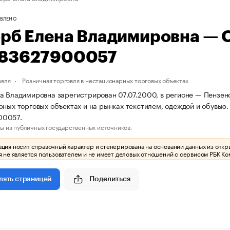
ВЛЕНО
орб Елена Владимировна —
83627900057
овля
Розничная торговля в нестационарных торговых объектах
а Владимировна зарегистрирован 07.07.2000, в регионе — Пензенс
рных торговых объектах и на рынках текстилем, одеждой и обувь
00057.
ы из публичных государственных источников.
ия носит справочный характер и сгенерирована на основании данных из откр
 не является пользователем и не имеет деловых отношений с сервисом РБК Ко
Поделиться
лять страницей