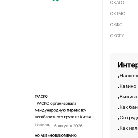
ОКАТО
ОКТМО
ОКФС
ОКОГУ
Интер
Насколь
Казино
Выжива
ТРАСКО
ТРАСКО организовала
Как бан
международную перевозку
Сотрудн
негабаритного груза из Китая
Новость
6 августа 2026
Как нал
АО АКБ «НОВИКОМБАНК»