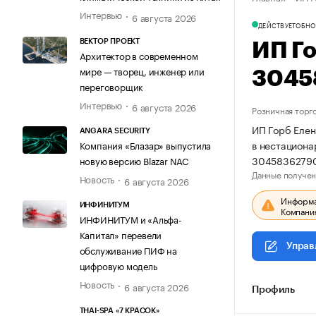
Интервью
6 августа 2026
ДЕЙСТВУЕТ
ОБНО
ВЕКТОР ПРОЕКТ
ИП Г
Архитектор в современном
мире — творец, инженер или
3045
переговорщик
Интервью
6 августа 2026
Розничная торг
ИП Горб Елен
ANGARA SECURITY
в нестациона
Компания «Блазар» выпустила
3045836279
новую версию Blazar NAC
Данные получен
Новость
6 августа 2026
Информац
ИНФИНИТУМ
Компания
ИНФИНИТУМ и «Альфа-
Капитал» перевели
Управ
обслуживание ПИФ на
цифровую модель
Новость
6 августа 2026
Профиль
THAI-SPA «7 КРАСОК»