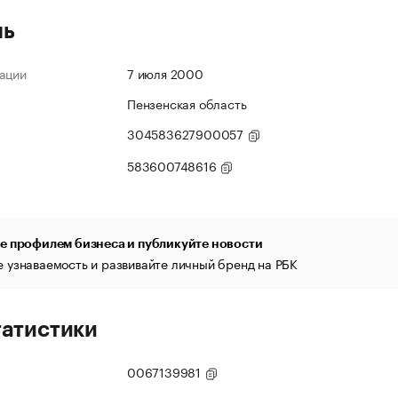
ль
ации
7 июля 2000
Пензенская область
304583627900057
583600748616
е профилем бизнеса и публикуйте новости
 узнаваемость и развивайте личный бренд на РБК
татистики
0067139981