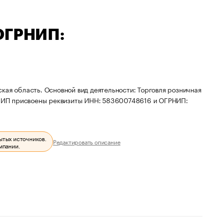
 ОГРНИП:
кая область. Основной вид деятельности: Торговля розничная
ю. ИП присвоены реквизиты ИНН: 583600748616 и ОГРНИП:
ытых источников.
Редактировать описание
мпании.