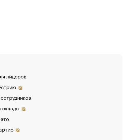
для лидеров
«От спор
дустрию
«Деньги 
 сотрудников
Функции 
на склады
 это
вартир